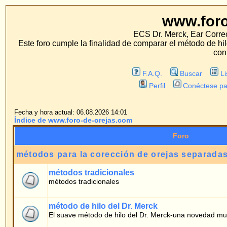
www.foro-de-orej
ECS Dr. Merck, Ear Correction System, Konst
Este foro cumple la finalidad de comparar el método de hilo con los métodos 
con estos métodos.
F.A.Q.
Buscar
Lista de Miembros
Perfil
Conéctese para revisar sus mensa
Fecha y hora actual: 06.08.2026 14:01
Índice de www.foro-de-orejas.com
Foro
métodos para la corección de orejas separadas
métodos tradicionales
métodos tradicionales
método de hilo del Dr. Merck
El suave método de hilo del Dr. Merck-una novedad mundial
foro de pacientes
Preguntas generales
Preguntas de pacientes sobre el método de hilo
informes sobre la experiencia