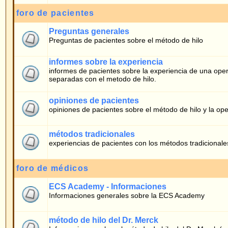
informes de pacientes sobre la experiencia de una operción para la corecció
separadas con el metodo de hilo.
opiniones de pacientes
opiniones de pacientes sobre el método de hilo y la operación
métodos tradicionales
experiencias de pacientes con los métodos tradicionales
foro de médicos
ECS Academy - Informaciones
Informaciones generales sobre la ECS Academy
método de hilo del Dr. Merck
Informaciones sobre el método de hilo del Dr. Merck (para médicos)
Quién está conectado
Nuestros usuarios han publicado en total
413
mensajes
Tenemos
8
usuarios registrados
El último usuario registrado es
lunah
En total hay
12
usuarios conectados :: 0 Registrados, 0 Ocultos y 12 Invitados [
El nº máximo de usuarios conectados a la vez fue de
766
el 05.02.2026 10:51
Usuarios Registrados conectados: Ninguno
Estos datos están basados en la actividad de usuarios de los últimos 5 minutos
Conectarse