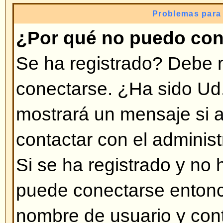
invitado no difrutaría, como tener
personalizado (avatar), Mensajer
subscripción a grupos de usuarios,
tomará unos segundos y es muy
hacerlo.
Volver arriba
¿Por qué me desconecta auto
Si no activa la opción
Conectarm
foro sólo lo mantendrá conectad
tiempo. Esto previene el uso de 
personas. Para mantenerse conec