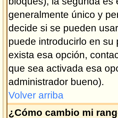
mensaje en particular al crearlo.
Volver arriba
¿Cómo creo una encuesta?
Crear una encuesta es fácil -- cu
tema (o modifica el primer mensa
opción
Crear una encuesta
en la 
formulario de mensaje. Si no ve 
probablemente las encuestas est
tiene permisos para crearlas. Debe
para la encuesta y por lo menos
votación -- para agregar una opc