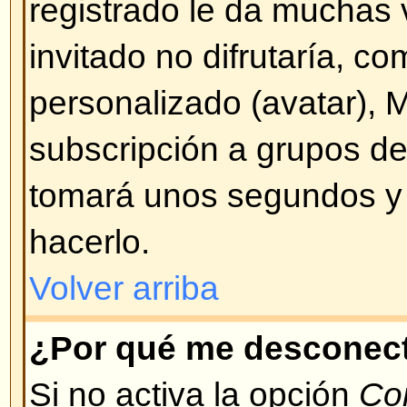
Volver arriba
¡Perdí mi contraseña!
¡No se altere! Si bien su contras
enviar puede ser cambiada. Para
Conectarse y pulse en
¡He olvid
Siga las instrucciones y podrá vo
de inmediato.
Volver arriba
¡Me registré pero no puedo co
Primero verifique que está ingre
usuario y contraseña correctos. 