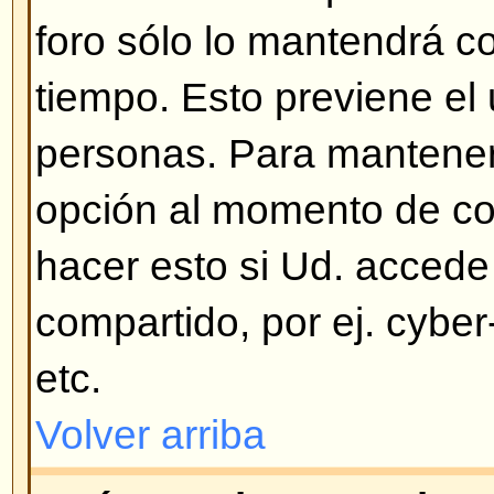
verifique estas posibilidades: si e
soporte para COPPA y Ud. pulsó
13 años
mientras se registraba 
las instrucciones que recibió. Si 
entonces su cuenta debe necesita
su correo y vea las instrucciones
algunos foros dejan que sus usua
cuentas y otros requieren la activ
administrador. Si no recibió un co
correo sea correcto. Una de las 
pide activación es para evitar q
abusen del foro. Si ninguna de e