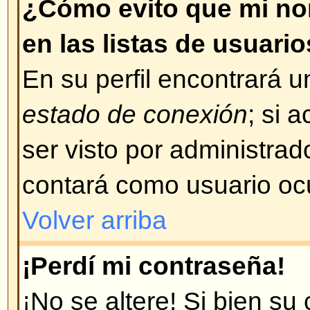
concuerda con su problema, cont
administrador del foro.
Volver arriba
¡Me registré hace tiempo pero
conectarme!
Lo más probable es que: haya i
de usuario o contraseña incorrect
correo, cuando se registró se le
su nombre de usuario y contraseñ
ha borrado su cuenta por alguna
los foros, periódicamente, "limpi