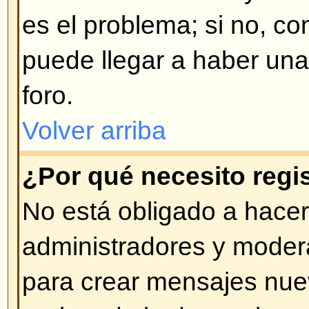
opción al momento de conectars
hacer esto si Ud. accede desde 
compartido, por ej. cyber-café, tr
etc.
Volver arriba
¿Cómo evito que mi nombre de
en las listas de usuarios cone
En su perfil encontrará una opci
estado de conexión
; si activa es
ser visto por administradores y 
contará como usuario oculto.