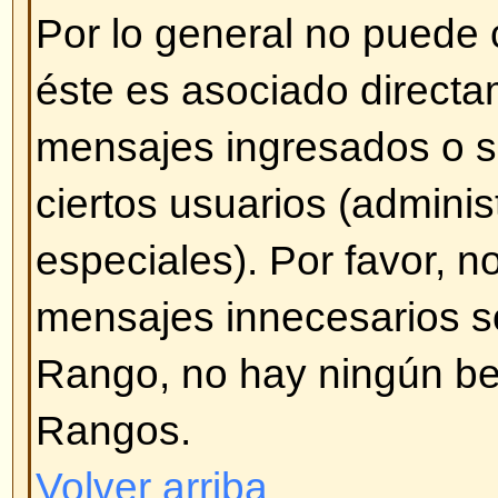
pulse en
Agregar opción
. Tambié
encuesta por tiempo (0 [cero] par
de tiempo). También habrá un lím
agregar que es establecida por d
administrador.
Volver arriba
¿Cómo modifico o borro una e
Al igual que con los mensajes, s
borrar una encuesta generada po
administrador o moderador). Par
encuesta, pulse en el primer me