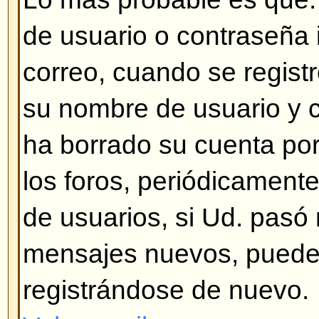
nadie ha creado una traducción a
así, siéntase total libertad para 
(miles de personas se lo agradec
la encontrá en el sitio Web del 
el enlace que se encuentra al fina
Volver arriba
¿Cómo muestro una imagen de
de usuario?
Hay dos tipos de imágenes deba
usuario, la primera corresponde 
asociada con el número de mens