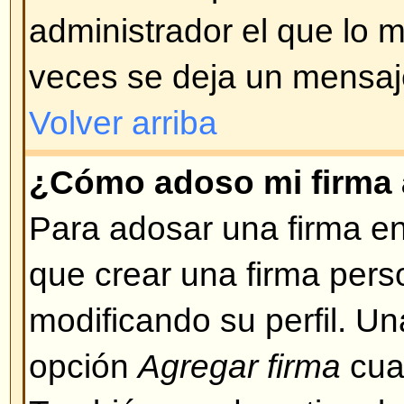
Volver arriba
¿Puedo usar HTML?
Depende de si el administrador lo
qué etiquetas están permitidas.
seguridad para mantener la integr
estar habilitado, Ud. puede desha
crea un mensaje.
Volver arriba
¿Qué son los emoticonos o Sm
Smileys, o emoticons, son peque
pueden ser usados para expresa