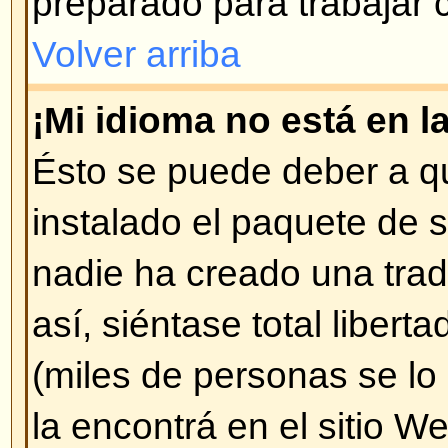
parte inferior de cada página (
Pu
Puede hacer encuestas..
)
Volver arriba
¿Cómo modifico o borro un m
A menos que sea administrador o
sólo puede borrar o modificar l
ingresado Ud. mismo. Puede mod
pulsando en
Editar
. Si alguien y
mensaje, encontrará un pequeño 
diciendo que ha sido modificado 
hecho. No aparece si fue un mod