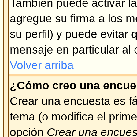
Aparecen introduciendo un pequ
ejemplo: :) significa feliz, :( signifi
completa de emoticonos (smileys
desplegada cuando se está escr
Trate de no abusar de ellos, si u
considera que su mensaje se ha v
este motivo, puede decidir borrarl
de los mismos.
Volver arriba
¿Puedo colocar imágenes en l
Las imágenes pueden ser adheri