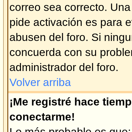
Volver arriba
¡Cambié la zona horaria y las 
incorrectas!
Si está seguro de que la zona hor
posible que esto se deba a los h
implementados por algunos paises
preparado para trabajar con est
Volver arriba
¡Mi idioma no está en la lista!
Ésto se puede deber a que el ad
instalado el paquete de su lengua