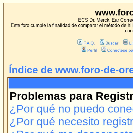
www.foro-de-orej
ECS Dr. Merck, Ear Correction System, Konst
Este foro cumple la finalidad de comparar el método de hilo con los métodos 
con estos métodos.
F.A.Q.
Buscar
Lista de Miembros
Perfil
Conéctese para revisar sus mensa
Índice de www.foro-de-orejas.com
F.A.Q.
Problemas para Registrarse y 
¿Por qué no puedo conectarme?
¿Por qué necesito registrarme?
¿Por qué me desconecta automá
¿Cómo evito que mi nombre de u
las listas de usuarios conectado
¡Perdí mi contraseña!