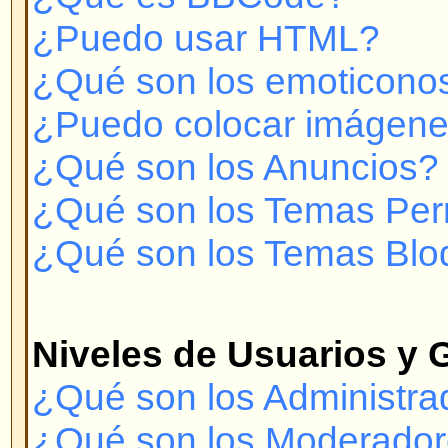
¿Cómo me convierto en el Moder
Usuarios?
Mensajería Privada
¡No puedo enviar Mensajes Priv
¡Recibo constantemente mensaje
deseados!
¡He recibido spam o correo abusi
foro!
Con respecto a phpBB 2
¿Quién hizo este sistema de for
¿Por qué no está X característic