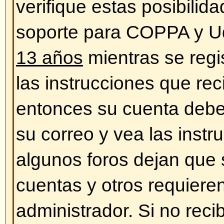
¡Los horarios son incorrectos!
Las horas son, casi siempre, cor
estar sucediendo es que esté vie
correspondientes a otra zona hora
caso, entre en su perfil y defina 
acuerdo a su ubicación (ej. Lond
Sydney, etc.) Cambiar la zona ho
mayoría de las configuraciones, 
registrados. Cambiando esto las
aparecer de acuerdo a su zona y 
registrado, este es un buen mom