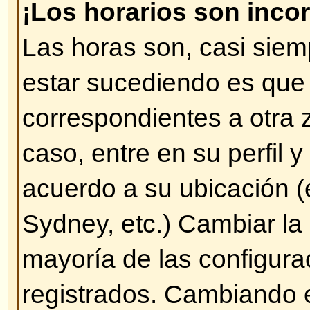
éste es asociado directamente c
mensajes ingresados o se utilizan
ciertos usuarios (administrador
especiales). Por favor, no abuse 
mensajes innecesarios sólo para
Rango, no hay ningún beneficio a
Rangos.
Volver arriba
Cuando pulso en el enlace para
un usuario me pide nombre de 
contraseña.