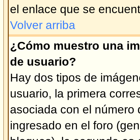
administrador el que lo modificó 
veces se deja un mensaje aclarat
Volver arriba
¿Cómo adoso mi firma a mis 
Para adosar una firma en sus me
que crear una firma personalizad
modificando su perfil. Una vez cr
opción
Agregar firma
cuando ingr
También puede activar la opción
agregue su firma a los mensajes 
su perfil) y puede evitar que se 