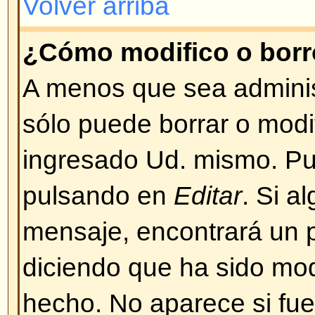
BBCode es una implementación 
Depende del administrador si se
los mensajes. También puede des
casilla de verificación en el form
mensaje. BBCode es muy similar
etiquetas (tags) se escriben entre
lugar de entre signos mayor y me
un buen control sobre qué y cóm
mensajes. Para más información
guía a la que puede acceder desd
ingreso de mensajes.