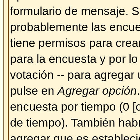
Sin embargo, de momento no se
herramienta que permita subir im
ende, Ud. debe hacer un enlace
que quiere que se muestre, por e
http://www.unsitio.com/una_imag
hacer enlaces a imágenes que s
propio PC (a menos que su PC s
WEB con acceso desde internet)
imágenes que se encuentren tra
autentificación (cuentas de Hotma
protegidos por contraseña, etc.)
imagen use el BBCode [img] o la