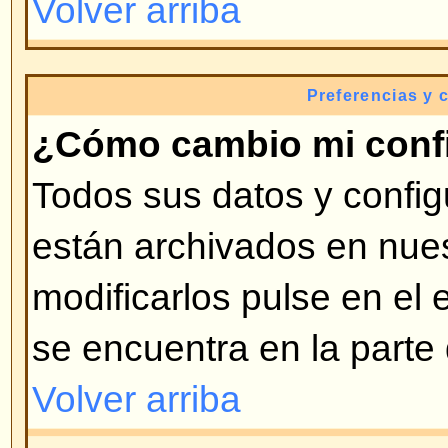
ingresado en el foro (generalment
bloques), la segunda es el AVATA
generalmente único y personal. E
decide si se pueden usar o no. Si
puede introducirlo en su perfil. 
exista esa opción, contacte con e
que sea activada esa opción (s
administrador bueno).
Volver arriba
¿Cómo cambio mi rango?
Por lo general no puede cambia