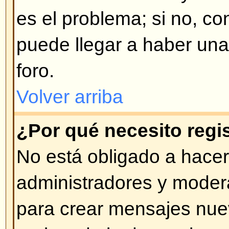
opción al momento de conectars
hacer esto si Ud. accede desde 
compartido, por ej. cyber-café, tr
etc.
Volver arriba
¿Cómo evito que mi nombre de
en las listas de usuarios cone
En su perfil encontrará una opci
estado de conexión
; si activa es
ser visto por administradores y 
contará como usuario oculto.