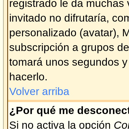
Volver arriba
¡Perdí mi contraseña!
¡No se altere! Si bien su contras
enviar puede ser cambiada. Para
Conectarse y pulse en
¡He olvid
Siga las instrucciones y podrá vo
de inmediato.
Volver arriba
¡Me registré pero no puedo co
Primero verifique que está ingre
usuario y contraseña correctos. 