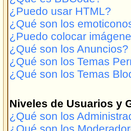
¿Cómo me convierto en el Moder
Usuarios?
Mensajería Privada
¡No puedo enviar Mensajes Priv
¡Recibo constantemente mensaje
deseados!
¡He recibido spam o correo abusi
foro!
Con respecto a phpBB 2
¿Quién hizo este sistema de for
¿Por qué no está X característic