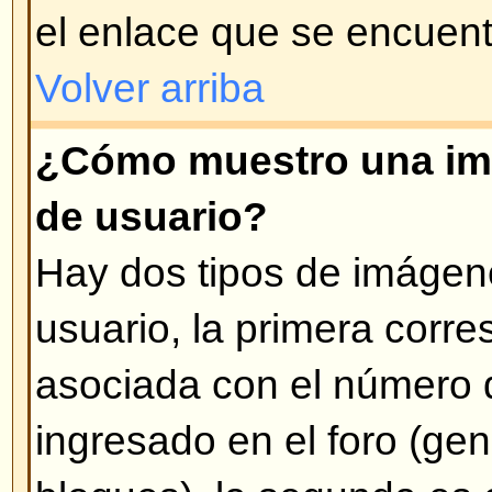
administrador el que lo modificó 
veces se deja un mensaje aclarat
Volver arriba
¿Cómo adoso mi firma a mis 
Para adosar una firma en sus me
que crear una firma personalizad
modificando su perfil. Una vez cr
opción
Agregar firma
cuando ingr
También puede activar la opción
agregue su firma a los mensajes 
su perfil) y puede evitar que se 