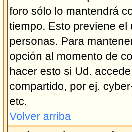
verifique estas posibilidades: si e
soporte para COPPA y Ud. pulsó
13 años
mientras se registraba 
las instrucciones que recibió. Si 
entonces su cuenta debe necesita
su correo y vea las instrucciones
algunos foros dejan que sus usua
cuentas y otros requieren la activ
administrador. Si no recibió un co
correo sea correcto. Una de las 
pide activación es para evitar q
abusen del foro. Si ninguna de e