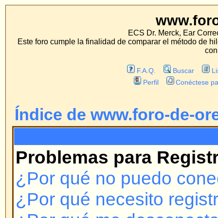
www.foro-de-orej
ECS Dr. Merck, Ear Correction System, Konst
Este foro cumple la finalidad de comparar el método de hilo con los métodos 
con estos métodos.
F.A.Q.
Buscar
Lista de Miembros
Perfil
Conéctese para revisar sus mensa
Índice de www.foro-de-orejas.com
F.A.Q.
Problemas para Registrarse y 
¿Por qué no puedo conectarme?
¿Por qué necesito registrarme?
¿Por qué me desconecta automá
¿Cómo evito que mi nombre de u
las listas de usuarios conectado
¡Perdí mi contraseña!