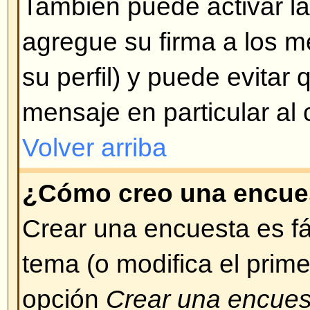
Aparecen introduciendo un pequ
ejemplo: :) significa feliz, :( signifi
completa de emoticonos (smileys
desplegada cuando se está escr
Trate de no abusar de ellos, si u
considera que su mensaje se ha v
este motivo, puede decidir borrarl
de los mismos.
Volver arriba
¿Puedo colocar imágenes en l
Las imágenes pueden ser adheri