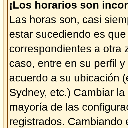
éste es asociado directamente c
mensajes ingresados o se utilizan
ciertos usuarios (administrador
especiales). Por favor, no abuse 
mensajes innecesarios sólo para
Rango, no hay ningún beneficio a
Rangos.
Volver arriba
Cuando pulso en el enlace para
un usuario me pide nombre de 
contraseña.