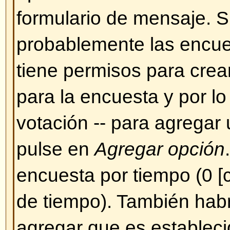
Sin embargo, de momento no se
herramienta que permita subir im
ende, Ud. debe hacer un enlace
que quiere que se muestre, por e
http://www.unsitio.com/una_imag
hacer enlaces a imágenes que s
propio PC (a menos que su PC s
WEB con acceso desde internet)
imágenes que se encuentren tra
autentificación (cuentas de Hotma
protegidos por contraseña, etc.)
imagen use el BBCode [img] o la