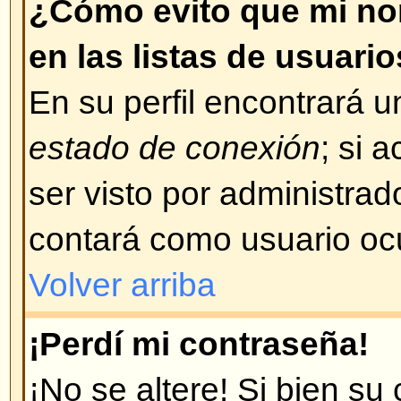
concuerda con su problema, cont
administrador del foro.
Volver arriba
¡Me registré hace tiempo pero
conectarme!
Lo más probable es que: haya i
de usuario o contraseña incorrect
correo, cuando se registró se le
su nombre de usuario y contraseñ
ha borrado su cuenta por alguna
los foros, periódicamente, "limpi