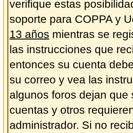
¡Los horarios son incorrectos!
Las horas son, casi siempre, cor
estar sucediendo es que esté vie
correspondientes a otra zona hora
caso, entre en su perfil y defina 
acuerdo a su ubicación (ej. Lond
Sydney, etc.) Cambiar la zona ho
mayoría de las configuraciones, 
registrados. Cambiando esto las
aparecer de acuerdo a su zona y 
registrado, este es un buen mom