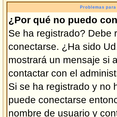
invitado no difrutaría, como tener
personalizado (avatar), Mensajer
subscripción a grupos de usuarios,
tomará unos segundos y es muy
hacerlo.
Volver arriba
¿Por qué me desconecta auto
Si no activa la opción
Conectarm
foro sólo lo mantendrá conectad
tiempo. Esto previene el uso de 
personas. Para mantenerse conec