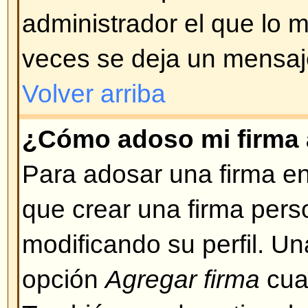
Volver arriba
¿Puedo usar HTML?
Depende de si el administrador lo
qué etiquetas están permitidas.
seguridad para mantener la integr
estar habilitado, Ud. puede desha
crea un mensaje.
Volver arriba
¿Qué son los emoticonos o Sm
Smileys, o emoticons, son peque
pueden ser usados para expresa