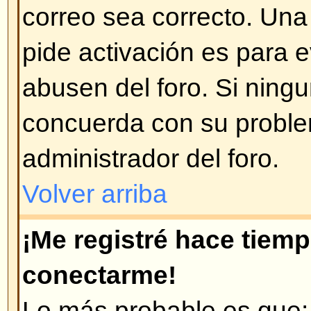
Volver arriba
¡Cambié la zona horaria y las 
incorrectas!
Si está seguro de que la zona hor
posible que esto se deba a los h
implementados por algunos paises
preparado para trabajar con est
Volver arriba
¡Mi idioma no está en la lista!
Ésto se puede deber a que el ad
instalado el paquete de su lengua