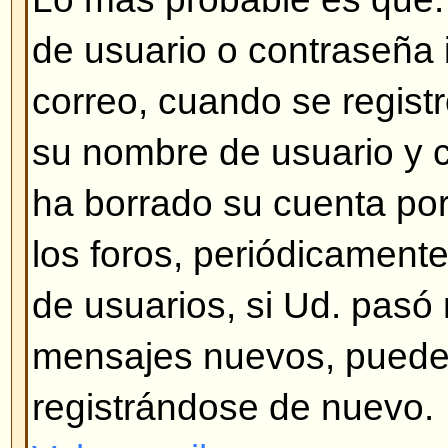
nadie ha creado una traducción a
así, siéntase total libertad para 
(miles de personas se lo agradec
la encontrá en el sitio Web del 
el enlace que se encuentra al fina
Volver arriba
¿Cómo muestro una imagen de
de usuario?
Hay dos tipos de imágenes deba
usuario, la primera corresponde 
asociada con el número de mens