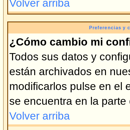
ingresado en el foro (generalment
bloques), la segunda es el AVATA
generalmente único y personal. E
decide si se pueden usar o no. Si
puede introducirlo en su perfil. 
exista esa opción, contacte con e
que sea activada esa opción (s
administrador bueno).
Volver arriba
¿Cómo cambio mi rango?
Por lo general no puede cambia