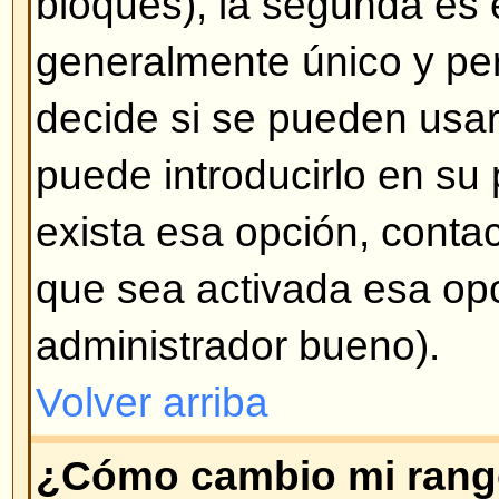
mensaje en particular al crearlo.
Volver arriba
¿Cómo creo una encuesta?
Crear una encuesta es fácil -- cu
tema (o modifica el primer mensa
opción
Crear una encuesta
en la 
formulario de mensaje. Si no ve 
probablemente las encuestas est
tiene permisos para crearlas. Debe
para la encuesta y por lo menos
votación -- para agregar una opc