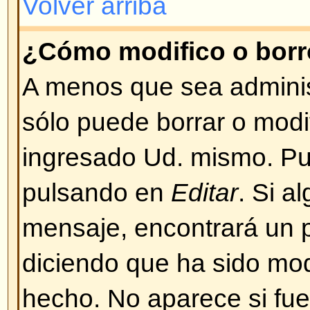
BBCode es una implementación 
Depende del administrador si se
los mensajes. También puede des
casilla de verificación en el form
mensaje. BBCode es muy similar
etiquetas (tags) se escriben entre
lugar de entre signos mayor y me
un buen control sobre qué y cóm
mensajes. Para más información
guía a la que puede acceder desd
ingreso de mensajes.