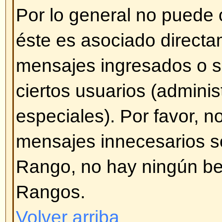
pulse en
Agregar opción
. Tambié
encuesta por tiempo (0 [cero] par
de tiempo). También habrá un lím
agregar que es establecida por d
administrador.
Volver arriba
¿Cómo modifico o borro una e
Al igual que con los mensajes, s
borrar una encuesta generada po
administrador o moderador). Par
encuesta, pulse en el primer me