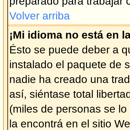
parte inferior de cada página (
Pu
Puede hacer encuestas..
)
Volver arriba
¿Cómo modifico o borro un m
A menos que sea administrador o
sólo puede borrar o modificar l
ingresado Ud. mismo. Puede mod
pulsando en
Editar
. Si alguien y
mensaje, encontrará un pequeño 
diciendo que ha sido modificado 
hecho. No aparece si fue un mod