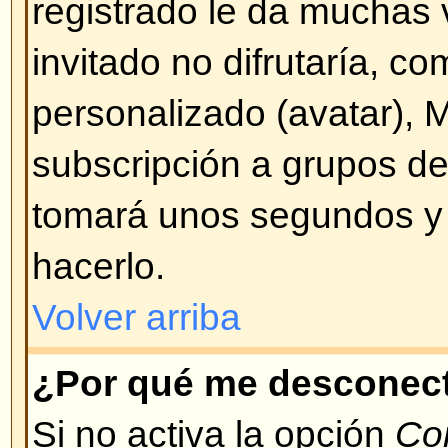
Volver arriba
¡Perdí mi contraseña!
¡No se altere! Si bien su contras
enviar puede ser cambiada. Para
Conectarse y pulse en
¡He olvid
Siga las instrucciones y podrá vo
de inmediato.
Volver arriba
¡Me registré pero no puedo co
Primero verifique que está ingre
usuario y contraseña correctos. 