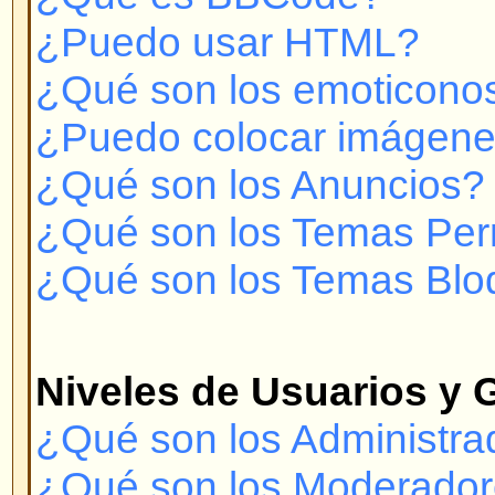
¿Cómo me convierto en el Moder
Usuarios?
Mensajería Privada
¡No puedo enviar Mensajes Priv
¡Recibo constantemente mensaje
deseados!
¡He recibido spam o correo abusi
foro!
Con respecto a phpBB 2
¿Quién hizo este sistema de for
¿Por qué no está X característic