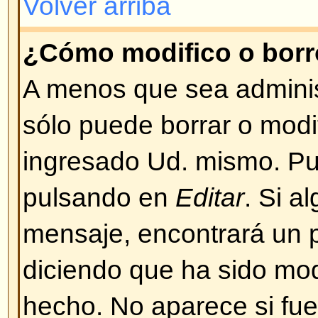
BBCode es una implementación 
Depende del administrador si se
los mensajes. También puede des
casilla de verificación en el form
mensaje. BBCode es muy similar
etiquetas (tags) se escriben entre
lugar de entre signos mayor y me
un buen control sobre qué y cóm
mensajes. Para más información
guía a la que puede acceder desd
ingreso de mensajes.