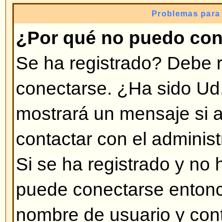
invitado no difrutaría, como tener
personalizado (avatar), Mensajer
subscripción a grupos de usuarios,
tomará unos segundos y es muy
hacerlo.
Volver arriba
¿Por qué me desconecta auto
Si no activa la opción
Conectarm
foro sólo lo mantendrá conectad
tiempo. Esto previene el uso de 
personas. Para mantenerse conec