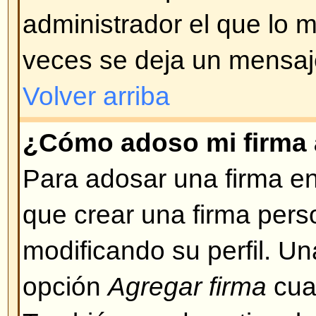
Volver arriba
¿Puedo usar HTML?
Depende de si el administrador lo
qué etiquetas están permitidas.
seguridad para mantener la integr
estar habilitado, Ud. puede desha
crea un mensaje.
Volver arriba
¿Qué son los emoticonos o Sm
Smileys, o emoticons, son peque
pueden ser usados para expresa