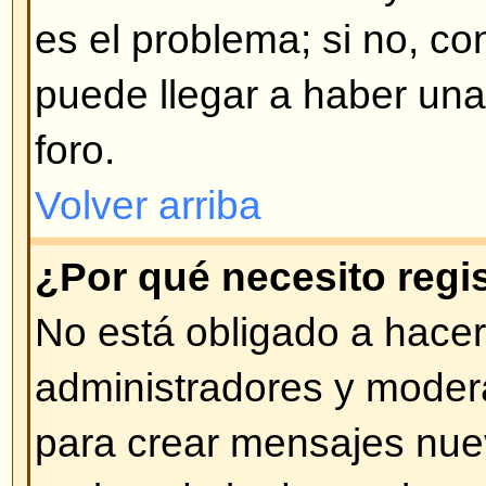
opción al momento de conectars
hacer esto si Ud. accede desde 
compartido, por ej. cyber-café, tr
etc.
Volver arriba
¿Cómo evito que mi nombre de
en las listas de usuarios cone
En su perfil encontrará una opci
estado de conexión
; si activa es
ser visto por administradores y 
contará como usuario oculto.