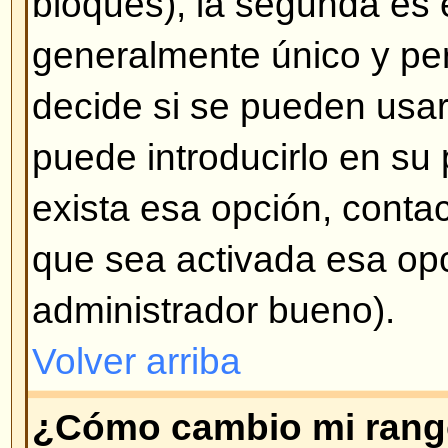
mensaje en particular al crearlo.
Volver arriba
¿Cómo creo una encuesta?
Crear una encuesta es fácil -- cu
tema (o modifica el primer mensa
opción
Crear una encuesta
en la 
formulario de mensaje. Si no ve 
probablemente las encuestas est
tiene permisos para crearlas. Debe
para la encuesta y por lo menos
votación -- para agregar una opc