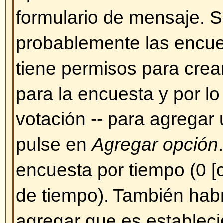
Sin embargo, de momento no se
herramienta que permita subir im
ende, Ud. debe hacer un enlace
que quiere que se muestre, por e
http://www.unsitio.com/una_imag
hacer enlaces a imágenes que s
propio PC (a menos que su PC s
WEB con acceso desde internet)
imágenes que se encuentren tra
autentificación (cuentas de Hotma
protegidos por contraseña, etc.)
imagen use el BBCode [img] o la