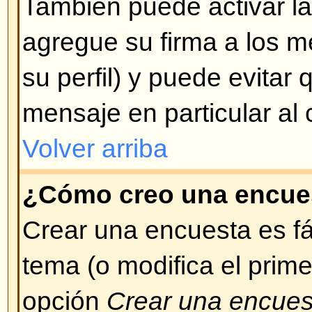
Aparecen introduciendo un pequ
ejemplo: :) significa feliz, :( signifi
completa de emoticonos (smileys
desplegada cuando se está escr
Trate de no abusar de ellos, si u
considera que su mensaje se ha v
este motivo, puede decidir borrarl
de los mismos.
Volver arriba
¿Puedo colocar imágenes en l
Las imágenes pueden ser adheri