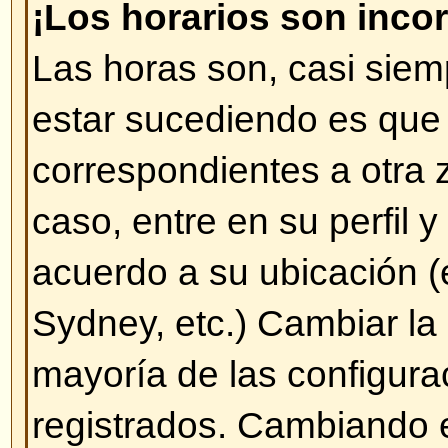
éste es asociado directamente c
mensajes ingresados o se utilizan
ciertos usuarios (administrador
especiales). Por favor, no abuse 
mensajes innecesarios sólo para
Rango, no hay ningún beneficio a
Rangos.
Volver arriba
Cuando pulso en el enlace para
un usuario me pide nombre de 
contraseña.