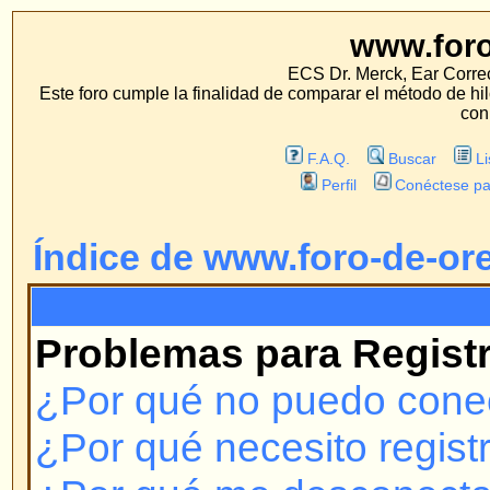
www.foro-de-orej
ECS Dr. Merck, Ear Correction System, Konst
Este foro cumple la finalidad de comparar el método de hilo con los métodos 
con estos métodos.
F.A.Q.
Buscar
Lista de Miembros
Perfil
Conéctese para revisar sus mensa
Índice de www.foro-de-orejas.com
F.A.Q.
Problemas para Registrarse y 
¿Por qué no puedo conectarme?
¿Por qué necesito registrarme?
¿Por qué me desconecta automá
¿Cómo evito que mi nombre de u
las listas de usuarios conectado
¡Perdí mi contraseña!