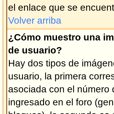
administrador el que lo modificó 
veces se deja un mensaje aclarat
Volver arriba
¿Cómo adoso mi firma a mis 
Para adosar una firma en sus me
que crear una firma personalizad
modificando su perfil. Una vez cr
opción
Agregar firma
cuando ingr
También puede activar la opción
agregue su firma a los mensajes 
su perfil) y puede evitar que se 