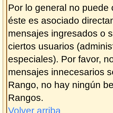
pulse en
Agregar opción
. Tambié
encuesta por tiempo (0 [cero] par
de tiempo). También habrá un lím
agregar que es establecida por d
administrador.
Volver arriba
¿Cómo modifico o borro una e
Al igual que con los mensajes, s
borrar una encuesta generada po
administrador o moderador). Par
encuesta, pulse en el primer me