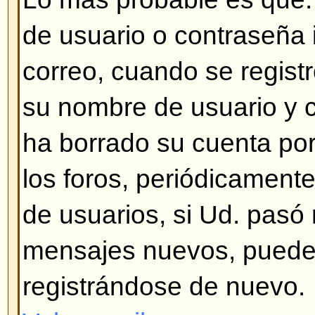
nadie ha creado una traducción a
así, siéntase total libertad para 
(miles de personas se lo agradec
la encontrá en el sitio Web del 
el enlace que se encuentra al fina
Volver arriba
¿Cómo muestro una imagen de
de usuario?
Hay dos tipos de imágenes deba
usuario, la primera corresponde 
asociada con el número de mens