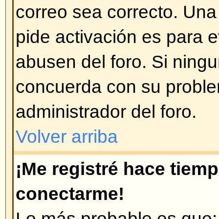
Volver arriba
¡Cambié la zona horaria y las 
incorrectas!
Si está seguro de que la zona hor
posible que esto se deba a los h
implementados por algunos paises
preparado para trabajar con est
Volver arriba
¡Mi idioma no está en la lista!
Ésto se puede deber a que el ad
instalado el paquete de su lengua