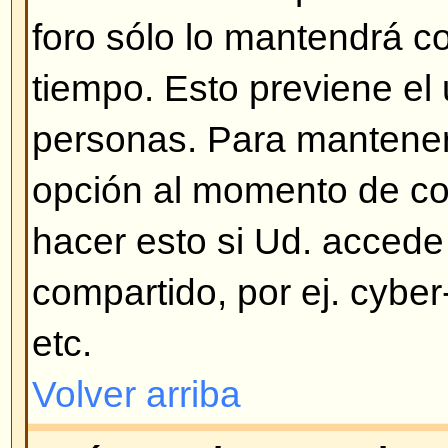
verifique estas posibilidades: si e
soporte para COPPA y Ud. pulsó
13 años
mientras se registraba 
las instrucciones que recibió. Si 
entonces su cuenta debe necesita
su correo y vea las instrucciones
algunos foros dejan que sus usua
cuentas y otros requieren la activ
administrador. Si no recibió un co
correo sea correcto. Una de las 
pide activación es para evitar q
abusen del foro. Si ninguna de e