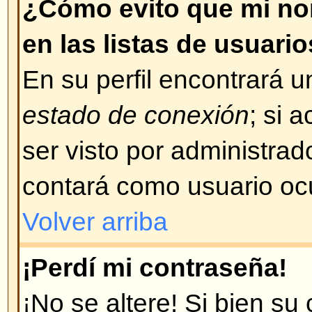
concuerda con su problema, cont
administrador del foro.
Volver arriba
¡Me registré hace tiempo pero
conectarme!
Lo más probable es que: haya i
de usuario o contraseña incorrect
correo, cuando se registró se le
su nombre de usuario y contraseñ
ha borrado su cuenta por alguna
los foros, periódicamente, "limpi