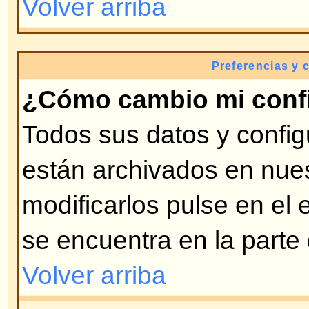
ingresado en el foro (generalment
bloques), la segunda es el AVATA
generalmente único y personal. E
decide si se pueden usar o no. Si
puede introducirlo en su perfil. 
exista esa opción, contacte con e
que sea activada esa opción (s
administrador bueno).
Volver arriba
¿Cómo cambio mi rango?
Por lo general no puede cambia