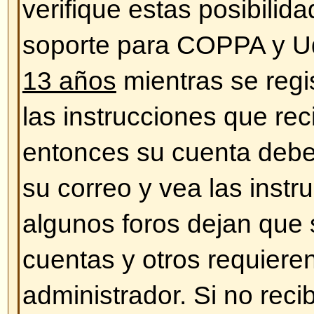
¡Los horarios son incorrectos!
Las horas son, casi siempre, cor
estar sucediendo es que esté vie
correspondientes a otra zona hora
caso, entre en su perfil y defina 
acuerdo a su ubicación (ej. Lond
Sydney, etc.) Cambiar la zona ho
mayoría de las configuraciones, 
registrados. Cambiando esto las
aparecer de acuerdo a su zona y 
registrado, este es un buen mom