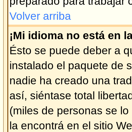
parte inferior de cada página (
Pu
Puede hacer encuestas..
)
Volver arriba
¿Cómo modifico o borro un m
A menos que sea administrador o
sólo puede borrar o modificar l
ingresado Ud. mismo. Puede mod
pulsando en
Editar
. Si alguien y
mensaje, encontrará un pequeño 
diciendo que ha sido modificado 
hecho. No aparece si fue un mod