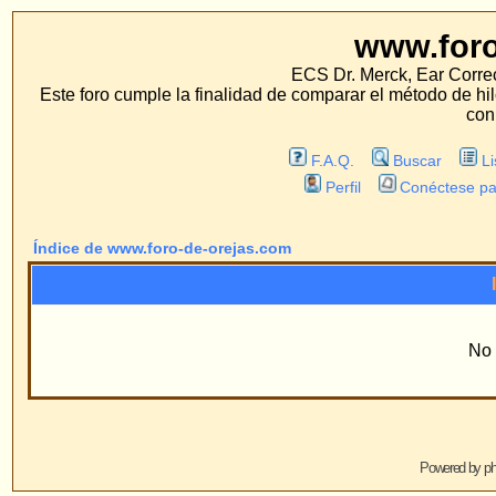
www.foro-de-orej
ECS Dr. Merck, Ear Correction System, Konst
Este foro cumple la finalidad de comparar el método de hilo con los métodos 
con estos métodos.
F.A.Q.
Buscar
Lista de Miembros
Perfil
Conéctese para revisar sus mensa
Índice de www.foro-de-orejas.com
Información
No existen Grupos
Powered by
phpBB
© 2001, 2005 phpBB G