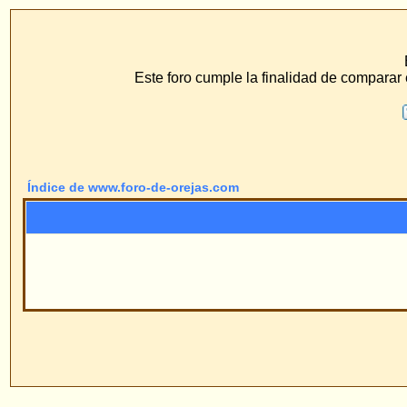
www.f
ECS Dr. Merck, Ear
Este foro cumple la finalidad de comparar el método de hilo 
F.A.Q.
Buscar
Perfil
Conéc
Índice de www.foro-de-orejas.com
Pow