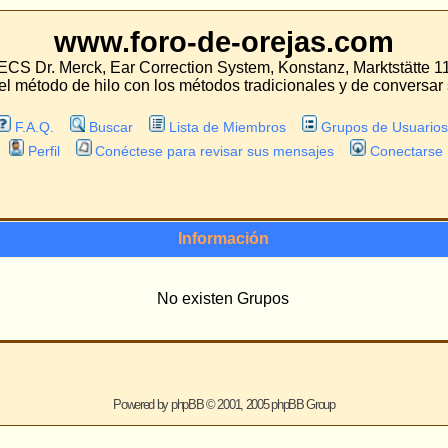
oro-de-orejas.com
 Correction System, Konstanz, Marktstätte 11
con los métodos tradicionales y de conversar sobre las experiencias con estos mét
Lista de Miembros
Grupos de Usuarios
tese para revisar sus mensajes
Conectarse
Información
No existen Grupos
ered by
phpBB
© 2001, 2005 phpBB Group