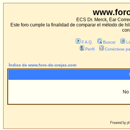
www.foro-de-orej
ECS Dr. Merck, Ear Correction System, Konst
Este foro cumple la finalidad de comparar el método de hilo con los métodos 
con estos métodos.
F.A.Q.
Buscar
Lista de Miembros
Perfil
Conéctese para revisar sus mensa
Índice de www.foro-de-orejas.com
Información
No existen Grupos
Powered by
phpBB
© 2001, 2005 phpBB G