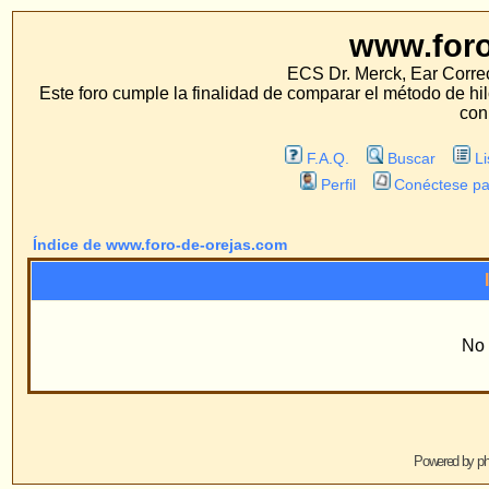
www.foro-de-orej
ECS Dr. Merck, Ear Correction System, Konst
Este foro cumple la finalidad de comparar el método de hilo con los métodos 
con estos métodos.
F.A.Q.
Buscar
Lista de Miembros
Perfil
Conéctese para revisar sus mensa
Índice de www.foro-de-orejas.com
Información
No existen Grupos
Powered by
phpBB
© 2001, 2005 phpBB G