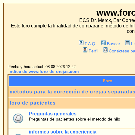
www.foro-de-orej
ECS Dr. Merck, Ear Correction System, Konst
Este foro cumple la finalidad de comparar el método de hilo con los métodos 
con estos métodos.
F.A.Q.
Buscar
Lista de Miembros
Perfil
Conéctese para revisar sus mensa
Fecha y hora actual: 08.08.2026 12:22
Índice de www.foro-de-orejas.com
Foro
métodos para la corección de orejas separadas
foro de pacientes
Preguntas generales
Preguntas de pacientes sobre el método de hilo
informes sobre la experiencia
informes de pacientes sobre la experiencia de una operción para la corecció
separadas con el metodo de hilo.
opiniones de pacientes
opiniones de pacientes sobre el método de hilo y la operación
métodos tradicionales