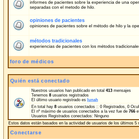
experiencias de pacientes con los métodos tradicionales
foro de médicos
Quién está conectado
Nuestros usuarios han publicado en total
413
mensajes
Tenemos
8
usuarios registrados
El último usuario registrado es
lunah
En total hay
8
usuarios conectados :: 0 Registrados, 0 Ocultos y 8 Invitados [
Adm
El nº máximo de usuarios conectados a la vez fue de
766
el 05.02.2026 10:51
Usuarios Registrados conectados: Ninguno
Estos datos están basados en la actividad de usuarios de los últimos 5 minutos
Conectarse
Nombre de Usuario:
Contraseña:
Conectarme au
Mensajes nuevos
No hay mensajes nue
Powered by
phpBB
© 2001, 2005 phpBB G