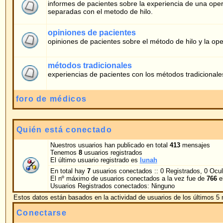
experiencias de pacientes con los métodos tradicionales
foro de médicos
Quién está conectado
Nuestros usuarios han publicado en total
413
mensajes
Tenemos
8
usuarios registrados
El último usuario registrado es
lunah
En total hay
7
usuarios conectados :: 0 Registrados, 0 Ocultos y 7 Invitados [
Adm
El nº máximo de usuarios conectados a la vez fue de
766
el 05.02.2026 10:51
Usuarios Registrados conectados: Ninguno
Estos datos están basados en la actividad de usuarios de los últimos 5 minutos
Conectarse
Nombre de Usuario:
Contraseña:
Conectarme au
Mensajes nuevos
No hay mensajes nue
Powered by
phpBB
© 2001, 2005 phpBB G