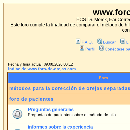
www.foro-de-orej
ECS Dr. Merck, Ear Correction System, Konst
Este foro cumple la finalidad de comparar el método de hilo con los métodos 
con estos métodos.
F.A.Q.
Buscar
Lista de Miembros
Perfil
Conéctese para revisar sus mensa
Fecha y hora actual: 09.08.2026 03:12
Índice de www.foro-de-orejas.com
Foro
métodos para la corección de orejas separadas
foro de pacientes
Preguntas generales
Preguntas de pacientes sobre el método de hilo
informes sobre la experiencia
informes de pacientes sobre la experiencia de una operción para la corecció
separadas con el metodo de hilo.
opiniones de pacientes
opiniones de pacientes sobre el método de hilo y la operación
métodos tradicionales