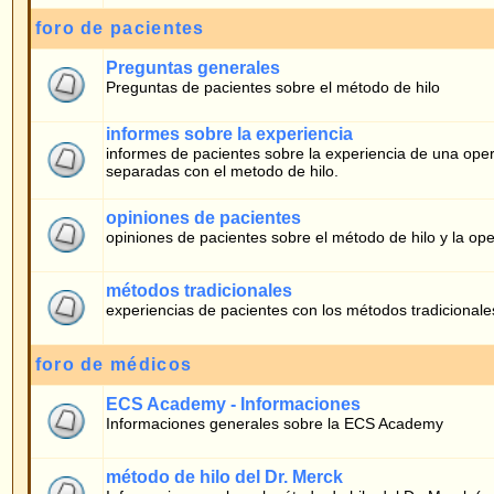
informes de pacientes sobre la experiencia de una operción para la corecció
separadas con el metodo de hilo.
opiniones de pacientes
opiniones de pacientes sobre el método de hilo y la operación
métodos tradicionales
experiencias de pacientes con los métodos tradicionales
foro de médicos
ECS Academy - Informaciones
Informaciones generales sobre la ECS Academy
método de hilo del Dr. Merck
Informaciones sobre el método de hilo del Dr. Merck (para médicos)
Quién está conectado
Nuestros usuarios han publicado en total
413
mensajes
Tenemos
8
usuarios registrados
El último usuario registrado es
lunah
En total hay
15
usuarios conectados :: 0 Registrados, 0 Ocultos y 15 Invitados [
El nº máximo de usuarios conectados a la vez fue de
766
el 05.02.2026 10:51
Usuarios Registrados conectados: Ninguno
Estos datos están basados en la actividad de usuarios de los últimos 5 minutos
Conectarse