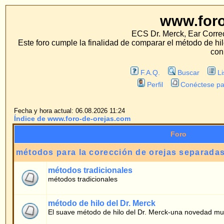
www.foro-de-orej
ECS Dr. Merck, Ear Correction System, Konst
Este foro cumple la finalidad de comparar el método de hilo con los métodos 
con estos métodos.
F.A.Q.
Buscar
Lista de Miembros
Perfil
Conéctese para revisar sus mensa
Fecha y hora actual: 06.08.2026 11:24
Índice de www.foro-de-orejas.com
Foro
métodos para la corección de orejas separadas
métodos tradicionales
métodos tradicionales
método de hilo del Dr. Merck
El suave método de hilo del Dr. Merck-una novedad mundial
foro de pacientes
Preguntas generales
Preguntas de pacientes sobre el método de hilo
informes sobre la experiencia