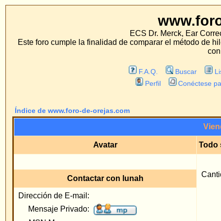
www.foro-de-orej
ECS Dr. Merck, Ear Correction System, Konst
Este foro cumple la finalidad de comparar el método de hilo con los métodos 
con estos métodos.
F.A.Q.
Buscar
Lista de Miembros
Perfil
Conéctese para revisar sus mensa
Índice de www.foro-de-orejas.com
Viendo perfil :: lunah
Avatar
Todo sobre lunah
Regist
Cantidad Total de mens
Contactar con lunah
Dirección de E-mail:
Ubicac
Mensaje Privado:
Sitio
MSN Messenger:
Ocupac
Yahoo Messenger:
Inter
Dirección AIM:
Número de ICQ:
Saltar 