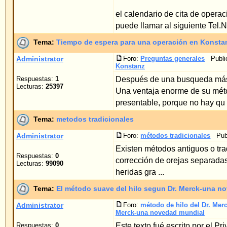
Página
1
de
1
Saltar a
Powered by
phpBB
© 2001, 2005 phpBB G