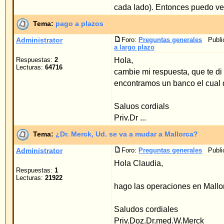
cambie mi respuesta, que te di hace un mes, porqu
encontramos un banco el cual da los creditos para
Saluos cordials
Priv.Dr ...
Tema:
¿Dr. Merck, Ud. se va a mudar a Mallorca?
Administrator
Foro:
Preguntas generales
Publicado: 13.04.2006 18:3
Hola Claudia,
Respuestas:
1
Lecturas:
21922
hago las operaciones en Mallorca cada mes dura
Saludos cordiales
Priv.Doz.Dr.med.W.Merck
Tema:
aviso contra el método tradicional
Administrator
Foro:
métodos tradicionales
Publicado: 06.04.2006 20
Querida Romina,
Respuestas:
5
Lecturas:
799560
la operación se puede hacer sin ningún problema
Saludos cordiales
Priv.Doz.Dr.med. Merck
Tema:
Orejas un poco separadas por la parte superior