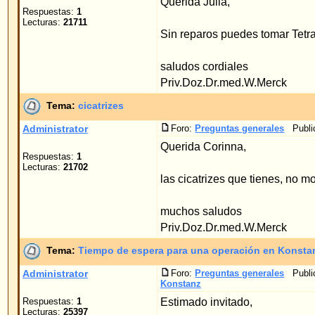
Respuestas:
1
Estimado invitado,
Lecturas:
25397
el calendario de cita de operaciones en Konstanz 
puede llamar al siguiente Tel.Nr. 0049 7531 9455
Tema:
Tiempo de espera para una operación en Konstanz
Administrator
Foro:
Preguntas generales
Publicado: 12.03.2006 14:1
Konstanz
Respuestas:
1
Después de una busqueda más larga en internet, 
Lecturas:
25397
Una ventaja enorme de su método es, que uno in
presentable, porque no hay qu ...
Tema:
metodos tradicionales
Administrator
Foro:
métodos tradicionales
Publicado: 13.12.2005 18
Existen métodos antiguos o tradicionales estandar
Respuestas:
0
corrección de orejas separadas. Todos tienen en 
Lecturas:
99090
heridas gra ...
Tema:
El método suave del hilo segun Dr. Merck-una novedad mundial
Administrator
Foro:
método de hilo del Dr. Merck
Publicado: 13.12.2
Merck-una novedad mundial
Respuestas:
0
Este texto fué escrito por el Priv. Doz. Dr. med. W.
Lecturas:
103236
en el ano 1996 por primera vez.
El "método del hilo según Dr. Merck" desar ...