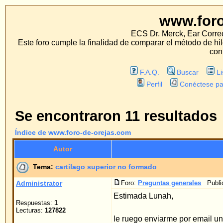
www.foro-de-orej
ECS Dr. Merck, Ear Correction System, Konst
Este foro cumple la finalidad de comparar el método de hilo con los métodos 
con estos métodos.
F.A.Q.
Buscar
Lista de Miembros
Perfil
Conéctese para revisar sus mensa
Se encontraron 11 resultados
Índice de www.foro-de-orejas.com
Autor
Me
Tema:
cartilago superior no formado
Administrator
Foro:
Preguntas generales
Publicado: 16.09.2006 21:1
Estimada Lunah,
Respuestas:
1
Lecturas:
127822
le ruego enviarme por email unas fotos de sus ore
cada lado). Entonces puedo ver y decidir si puedo
Tema:
pago a plazos
Administrator
Foro:
Preguntas generales
Publicado: 11.05.2006 17:2
a largo plazo
Respuestas:
2
Hola,
Lecturas:
64716