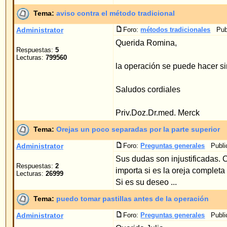
Administrator
Foro:
Preguntas generales
Publicado: 20.03.2006 20:0
Sus dudas son injustificadas. Con el método de hi
Respuestas:
2
importa si es la oreja completa o solamente una pa
Lecturas:
26999
Si es su deseo ...
Tema:
puedo tomar pastillas antes de la operación
Administrator
Foro:
Preguntas generales
Publicado: 17.03.2006 21:3
Querida Julia,
Respuestas:
1
Lecturas:
21711
Sin reparos puedes tomar Tetrazepam Stada.
saludos cordiales
Priv.Doz.Dr.med.W.Merck
Tema:
cicatrizes
Administrator
Foro:
Preguntas generales
Publicado: 17.03.2006 21:2
Querida Corinna,
Respuestas:
1
Lecturas:
21702
las cicatrizes que tienes, no molestan durante la 
muchos saludos
Priv.Doz.Dr.med.W.Merck
Tema:
Tiempo de espera para una operación en Konstanz
Administrator
Foro:
Preguntas generales
Publicado: 12.03.2006 14:1
Konstanz