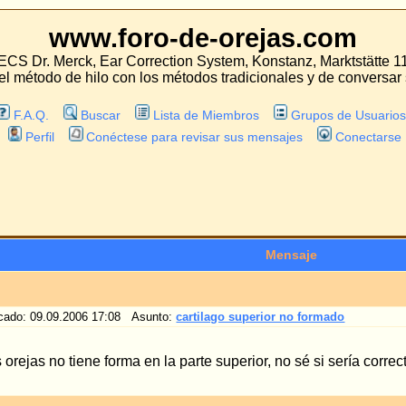
oro-de-orejas.com
 Correction System, Konstanz, Marktstätte 11
con los métodos tradicionales y de conversar sobre las experiencias con estos mét
Lista de Miembros
Grupos de Usuarios
tese para revisar sus mensajes
Conectarse
Mensaje
8 Asunto:
cartilago superior no formado
 en la parte superior, no sé si sería correcto decir que el hélix (puesto que no sé
Todas las hor
Saltar a: