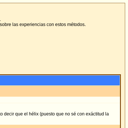
odos.
 con exáctitud la
as están en GMT + 1 Hora