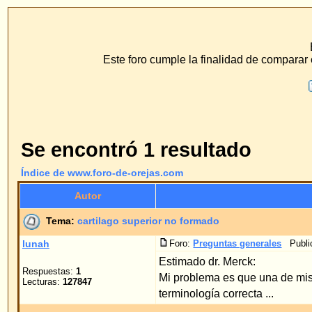
www.f
ECS Dr. Merck, Ear
Este foro cumple la finalidad de comparar el método de hilo 
F.A.Q.
Buscar
Perfil
Conéc
Se encontró 1 resultado
Índice de www.foro-de-orejas.com
Autor
Tema:
cartilago superior no formado
lunah
Foro:
Preguntas generales
Publicado: 09.09.2006 17:0
Estimado dr. Merck:
Respuestas:
1
Mi problema es que una de mis orejas no tiene forma
Lecturas:
127847
terminología correcta ...
Página
1
de
1