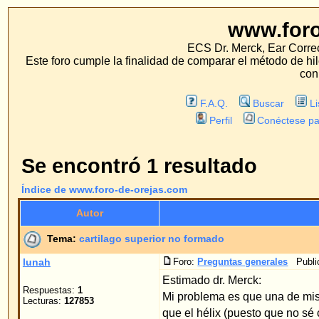
www.foro-de-orej
ECS Dr. Merck, Ear Correction System, Konst
Este foro cumple la finalidad de comparar el método de hilo con los métodos 
con estos métodos.
F.A.Q.
Buscar
Lista de Miembros
Perfil
Conéctese para revisar sus mensa
Se encontró 1 resultado
Índice de www.foro-de-orejas.com
Autor
Me
Tema:
cartilago superior no formado
lunah
Foro:
Preguntas generales
Publicado: 09.09.2006 17:0
Estimado dr. Merck:
Respuestas:
1
Mi problema es que una de mis orejas no tiene form
Lecturas:
127853
que el hélix (puesto que no sé con exáctitud la term
Página
1
de
1
Saltar a