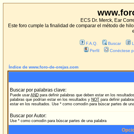
www.foro-de-orej
ECS Dr. Merck, Ear Correction System, Kons
Este foro cumple la finalidad de comparar el método de hilo con los métodos t
estos métodos.
F.A.Q.
Buscar
Lista de Miembros
Perfil
Conéctese para revisar sus mens
Índice de www.foro-de-orejas.com
Búsqueda
Buscar por palabras clave:
Puede usar
AND
para definir palabras que deben estar en los resultados,
OR
para definir
palabras que podrían estar en los resultados y
NOT
para definir palabras que NO deberían
cu
estar en los resultados. Use * como comodín para búscar partes de una palabra
Buscar por Autor:
Use * como comodín para búscar partes de una palabra
Opciones de búsqued
Foro:
B