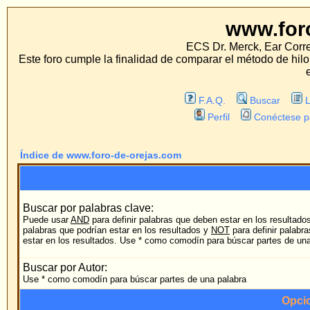
www.foro-de-orej
ECS Dr. Merck, Ear Correction System, Kons
Este foro cumple la finalidad de comparar el método de hilo con los métodos t
estos métodos.
F.A.Q.
Buscar
Lista de Miembros
Perfil
Conéctese para revisar sus mens
Índice de www.foro-de-orejas.com
Búsqueda
Buscar por palabras clave:
Puede usar
AND
para definir palabras que deben estar en los resultados,
OR
para definir
palabras que podrían estar en los resultados y
NOT
para definir palabras que NO deberían
cu
estar en los resultados. Use * como comodín para búscar partes de una palabra
Buscar por Autor:
Use * como comodín para búscar partes de una palabra
Opciones de búsqued
Foro:
B