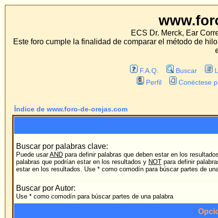
www.foro-de-orej
ECS Dr. Merck, Ear Correction System, Kons
Este foro cumple la finalidad de comparar el método de hilo con los métodos t
estos métodos.
F.A.Q.
Buscar
Lista de Miembros
Perfil
Conéctese para revisar sus mens
Índice de www.foro-de-orejas.com
Búsqueda
Buscar por palabras clave:
Puede usar
AND
para definir palabras que deben estar en los resultados,
OR
para definir
palabras que podrían estar en los resultados y
NOT
para definir palabras que NO deberían
cu
estar en los resultados. Use * como comodín para búscar partes de una palabra
Buscar por Autor:
Use * como comodín para búscar partes de una palabra
Opciones de búsqued
Foro:
B