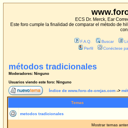
www.foro-de-orej
ECS Dr. Merck, Ear Correction System, Konst
Este foro cumple la finalidad de comparar el método de hilo con los métodos 
con estos métodos.
F.A.Q.
Buscar
Lista de Miembros
Perfil
Conéctese para revisar sus mensa
métodos tradicionales
Moderadores: Ninguno
Usuarios viendo este foro: Ninguno
Índice de www.foro-de-orejas.com
->
métodos tradicionales
Temas
Respue
metodos tradicionales
0
Mostrar temas anteriores:
Índice de www.foro-de-orejas.com
->
métodos tradicionales
Página
1
de
1
Saltar 