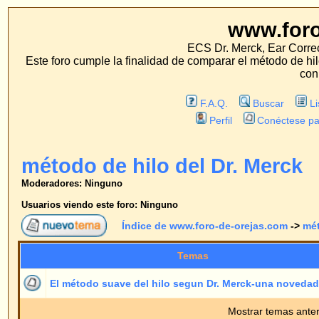
www.foro-de-orej
ECS Dr. Merck, Ear Correction System, Konst
Este foro cumple la finalidad de comparar el método de hilo con los métodos 
con estos métodos.
F.A.Q.
Buscar
Lista de Miembros
Perfil
Conéctese para revisar sus mensa
método de hilo del Dr. Merck
Moderadores: Ninguno
Usuarios viendo este foro: Ninguno
Índice de www.foro-de-orejas.com
->
método de hilo del Dr.
Temas
Respue
El método suave del hilo segun Dr. Merck-una novedad mundial
0
Mostrar temas anteriores:
Índice de www.foro-de-orejas.com
->
método de hilo del Dr.
Página
1
de
1
Saltar 