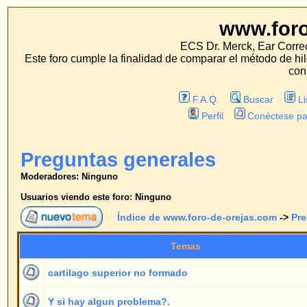
www.foro-de-orej
ECS Dr. Merck, Ear Correction System, Konst
Este foro cumple la finalidad de comparar el método de hilo con los métodos 
con estos métodos.
F.A.Q.
Buscar
Lista de Miembros
Perfil
Conéctese para revisar sus mensa
Preguntas generales
Moderadores: Ninguno
Usuarios viendo este foro: Ninguno
Índice de www.foro-de-orejas.com
->
Preguntas generales
Temas
Respue
cartilago superior no formado
1
Y si hay algun problema?.
3
SABE SI HAY ALGUNA ASEGURADORA QUE CUBRA LOS
1
GASTOS
SI TE PEGAS LAS OREJAS CONTRA LA CABEZA
2
una duda
1