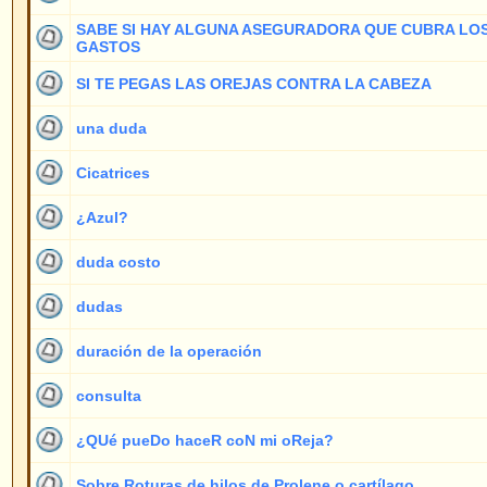
Cicatrices
1
¿Azul?
3
duda costo
1
dudas
2
duración de la operación
1
consulta
1
¿QUé pueDo haceR coN mi oReja?
4
Sobre Roturas de hilos de Prolene o cartílago...
1
Operación de mi hijo
1
¿Operó el modelo Eva Padberg?
1
Segunda operacion
1
la conversación aclaratoria
1
Es necesaria una cinta........?
1
Extirpar mastoides?
1