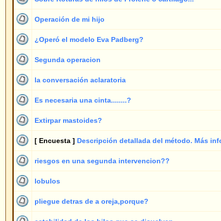
[ Encuesta ]
Descripción detallada del método. Más información
1
riesgos en una segunda intervencion??
1
lobulos
1
pliegue detras de a oreja,porque?
3
estabilidad de los hilos que se disuelven
1
Separacion de nervios
1
Puntos detrás de la oreja
3
Dos operaciones en una?
3
pliegue solo en la parte superior
1
Dudas sobre su metodo
1
¿En Mallorca operan siempre?
3
Postear las experiencias
1
Cual es el limite de correccion?
1
Pedir cita
1