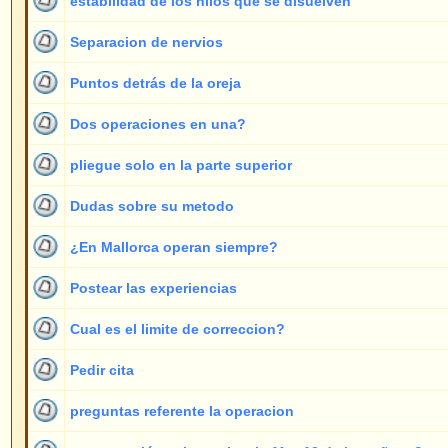
preguntas referente la operacion
1
conversación aclaratoria a la 11 o 12 de la mañana?
1
¿Operan varios medicos?
1
casos de correcciones post operativas
1
a partir de que edad?
1
Dudas sobre las citas
1
Tuberculo de darwin
1
Al siguiente dia de la operacion.
1
numero aproximado de "post-operaciones"
1
salto de cabeza
1
pago a plazos
2
FARMACOS despues de la operacion...
1
¿Como funciona su método de hilo?
1
¿dolera mucho?
1
¿Cómo le vino la idea?
1