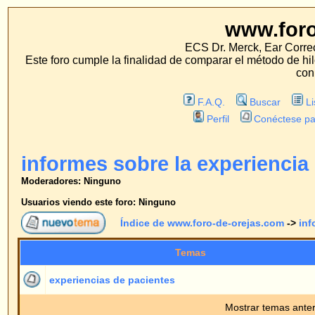
www.foro-de-orej
ECS Dr. Merck, Ear Correction System, Konst
Este foro cumple la finalidad de comparar el método de hilo con los métodos 
con estos métodos.
F.A.Q.
Buscar
Lista de Miembros
Perfil
Conéctese para revisar sus mensa
informes sobre la experiencia
Moderadores: Ninguno
Usuarios viendo este foro: Ninguno
Índice de www.foro-de-orejas.com
->
informes sobre la expe
Temas
Respue
experiencias de pacientes
4
Mostrar temas anteriores:
Índice de www.foro-de-orejas.com
->
informes sobre la expe
Página
1
de
1
Saltar 