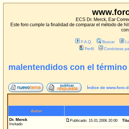
www.foro-de-orej
ECS Dr. Merck, Ear Correction System, Konst
Este foro cumple la finalidad de comparar el método de hilo con los métodos 
con estos métodos.
F.A.Q.
Buscar
Lista de Miembros
Perfil
Conéctese para revisar sus mensa
malentendidos con el término "método 
Índice de www.foro-de-orejas.com
->
mét
Autor
Me
Dr. Merck
Publicado: 15.01.2006 20:00
Título del mensaje
: malen
Invitado
Estimados/as colegas,
en el ano 1995 puse por primera vez en practica e
Merck" inventado por mi, para la corrección de or
publicar sobre él y sus resultados. En mis confer
invasivo para la corrección de orejas prominentes 