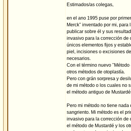
únicos elementos fijos y estables son los hilos es
piel, incisiones o excisiones del cartílago, como 
necesarios.
Con el término nuevo "Método del hilo" espero ha
otros métodos de otoplastía.
Pero con grán sorpresa y desilusión me enteré q
de mi método o los cuales no se informaron bien, 
el método antiguo de Mustardé, dándole el nuevo 
Pero mi método no tiene nada que ver con el mét
sangriento. Mi método es el primer método comp
invasivo para la corrección de orejas en asa. Así 
el método de Mustardé y los otros métodos tradic
realmente cada oreja, igual como sea la consisten
separados pueden ser ajustados y bien posicionado
El uso de un vendaje es innecesario.
Quien desee más información puede leer en el fo
Con ésta descripción conecto el ruego, de informar
sobre el "Método del hilo del Dr. Merck" y no como
modificación de Mustardé.
Existen diferentes médicos en Alemania y Espana
hilo las orejas prominentes. Por ejemplo el ciruj