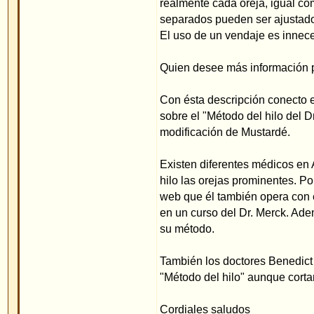
web que él también opera con el método del hilo.
en un curso del Dr. Merck. Además él escribe que 
su método.
También los doctores Benedict y Pirwitz en Alema
"Método del hilo" aunque cortan aún el cartílago
Cordiales saludos
Priv.Doz.Dr.med.W.Merck
Actualizado el 1.02.2015
Volver arriba
Mostrar mensajes anteriores:
Índice de www.foro-de-orejas.com
->
mét
Merck
Página
1
de
1
Saltar a