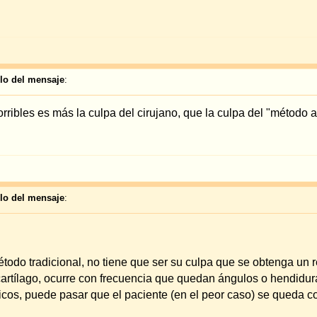
 no tiene que ser su culpa que se obtenga un resultado malo; es más la culpa del m
 con frecuencia que quedan ángulos o hendiduras muy feas. Si además se produce un
ue el paciente (en el peor caso) se queda con una "oreja de coliflor" o una "oreja d
do mentrual
??
; aunque tenga su periodo menstrual.