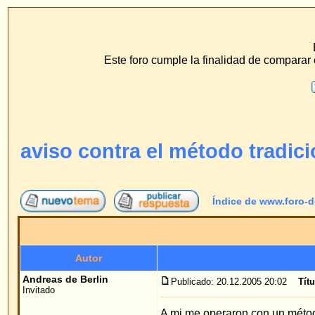
www.f
ECS Dr. Merck, Ear
Este foro cumple la finalidad de comparar el método de hilo 
F.A.Q.
Buscar
Perfil
Conéc
aviso contra el método tradicional
Índice de www.foro-de-orejas.com
->
mét
Autor
Andreas de Berlin
Publicado: 20.12.2005 20:02
Título del mensaje
: aviso
Invitado
A mi me operaron con un método tradicional. Y no 
mis orejas peor que antes. Como el Dr. Merck me a
la clínica de Mallorca. Así puedo hacer vacacione
operación con el Dr. Merck.
Volver arriba