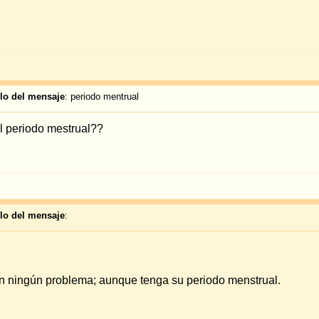
Todas las hor
odos tradicionales
Saltar a:
N
No 
No p
No 
ered by
phpBB
© 2001, 2005 phpBB Group