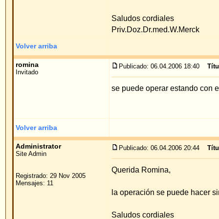
Saludos cordiales
Priv.Doz.Dr.med. Merck
Volver arriba
Mostrar mensajes anteriores:
Índice de www.foro-de-orejas.com
->
mét
Página
1
de
1
Pow