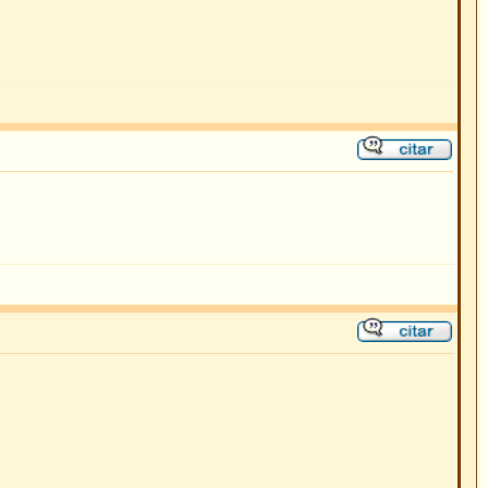
as están en GMT + 1 Hora
No puede
crear mensajes
o puede
responder temas
puede
editar sus mensajes
uede
borrar sus mensajes
puede
votar en encuestas