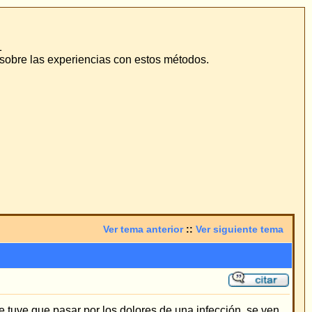
odos.
::
Ver siguiente tema
a infección, se ven
e operación con él en
to más, que una