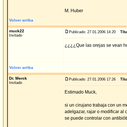
Dr. Merck
Publicado: 27.01.2006 17:26
Título del mensaje
:
Invitado
Estimado Muck,
si un cirujano trabaja con un método tradicional,
adelgazar, rajar o modificar al cartílago, ocurre
se puede controlar con antibióticos, puede pasar q
Saludos cordiales
Priv.Doz.Dr.med.W.Merck
Volver arriba
romina
Publicado: 06.04.2006 18:40
Título del mensaje
: perio
Invitado
se puede operar estando con el periodo mestrual
Volver arriba
Administrator
Publicado: 06.04.2006 20:44
Título del mensaje
:
Site Admin
Querida Romina,
Registrado: 29 Nov 2005
Mensajes: 11
la operación se puede hacer sin ningún problema