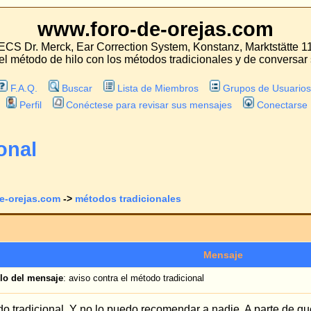
oro-de-orejas.com
 Correction System, Konstanz, Marktstätte 11
con los métodos tradicionales y de conversar sobre las experiencias con estos mét
Lista de Miembros
Grupos de Usuarios
tese para revisar sus mensajes
Conectarse
odos tradicionales
Ver tema anterior
Mensaje
 contra el método tradicional
lo puedo recomendar a nadie. A parte de que tuve que pasar por los dolores de un
seguró que el podria arreglarlas con su método del hilo, me decidí por una cita d
s al mismo tiempo. Y lo peor es que la operación con el método tradicional me cos