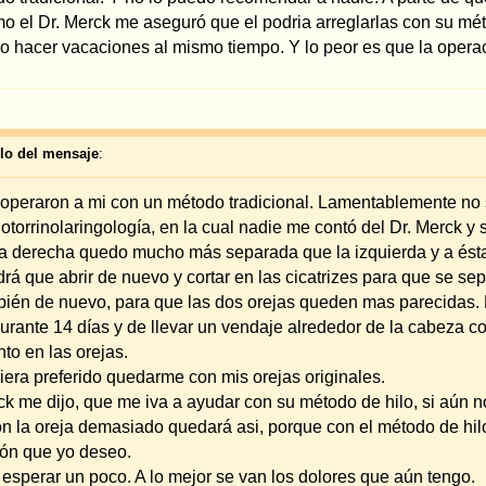
n método tradicional. Lamentablemente no sabía del método de hilo del Dr. Merck.
a, en la cual nadie me contó del Dr. Merck y su método. Ahora estoy bastante enfa
mucho más separada que la izquierda y a ésta solamente la ajustaron en la mitad.
uevo y cortar en las cicatrizes para que se separen nuevamente un poco más de la c
ra que las dos orejas queden mas parecidas. Ni en mis pesadillas, pienso pasar n
e llevar un vendaje alrededor de la cabeza como un turbante durante 3 semanas. Ha
darme con mis orejas originales.
iva a ayudar con su método de hilo, si aún no estoy satisfecha con con mis orejas.
do quedará asi, porque con el método de hilo, no puede abrir a cicatrizes grandes pe
lo mejor se van los dolores que aún tengo.
lpa del cirujano, que la culpa del "método abierto", no????