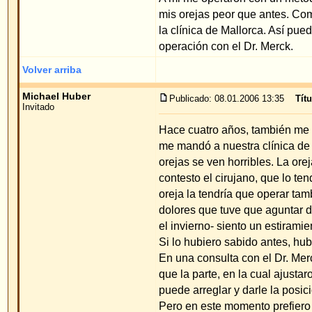
Michael Huber
Publicado: 08.01.2006 13:35
Título del mensaje
:
Invitado
Hace cuatro años, también me operaron a mi con u
me mandó a nuestra clínica de otorrinolaringologí
orejas se ven horribles. La oreja derecha quedo 
contesto el cirujano, que lo tendrá que abrir de n
oreja la tendría que operar también de nuevo, pa
dolores que tuve que aguntar durante 14 días y d
el invierno- siento un estiramiento en las orejas.
Si lo hubiero sabido antes, hubiera preferido que
En una consulta con el Dr. Merck me dijo, que me 
que la parte, en la cual ajustaron la oreja demasia
puede arreglar y darle la posición que yo deseo.
Pero en este momento prefiero esperar un poco. A 
M. Huber
Volver arriba
muck22
Publicado: 27.01.2006 14:20
Título del mensaje
:
Invitado
¿¿¿¿Que las orejas se vean horribles es más la cu
Volver arriba