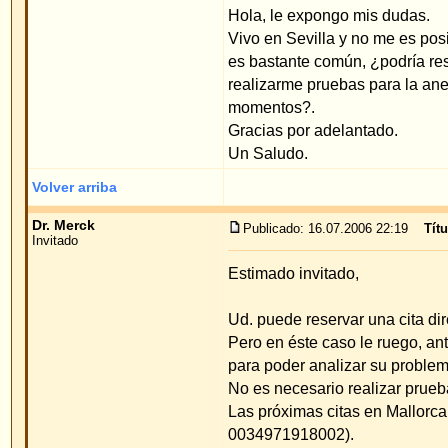
Un Saludo.
Volver arriba
Dr. Merck
Publicado: 16.07.2006 22:19
Título del mensaje
:
Invitado
Estimado invitado,
Ud. puede reservar una cita directamente para el d
Pero en éste caso le ruego, antes de hacer la cita
para poder analizar su problema.
No es necesario realizar pruebas para la anestesi
Las próximas citas en Mallorca las podrá pregunta
0034971918002).
Ud. puede tener una cita de operación posibleme
bién sea con el Dr. Merck o con cualquiera de los
su Método de operación y que actualmente trabajan
Si los costos del vuelo a Alemania son muy caros,
parte de éstos (Preguntas al respecto con nuestra
electrónico:
service@merck-ecs.com
).
Cordial saludo.
Priv.Doz.Dr.med.W.Merck