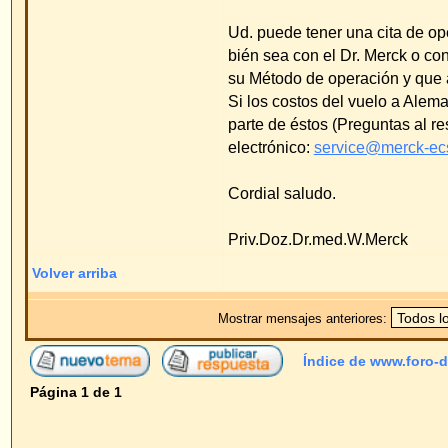
Volver arriba
Mostrar mensajes anteriores:
Índice de www.foro-de-orejas.com
->
Pre
Página
1
de
1
Saltar a
Powered by
phpBB
© 2001, 2005 phpBB G