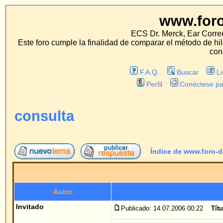
www.foro-de-orej
ECS Dr. Merck, Ear Correction System, Konst
Este foro cumple la finalidad de comparar el método de hilo con los métodos 
con estos métodos.
F.A.Q.
Buscar
Lista de Miembros
Perfil
Conéctese para revisar sus mensa
consulta
Índice de www.foro-de-orejas.com
->
Pre
Autor
Me
Invitado
Publicado: 14.07.2006 00:22
Título del mensaje
: consu
Hola, le expongo mis dudas.
Vivo en Sevilla y no me es posible trasladarme p
es bastante común, ¿podría reservar cita directa
realizarme pruebas para la anestesia?¿para qué f
momentos?.
Gracias por adelantado.