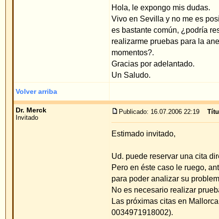
Un Saludo.
Volver arriba
Dr. Merck
Publicado: 16.07.2006 22:19
Título del mensaje
:
Invitado
Estimado invitado,
Ud. puede reservar una cita directamente para el d
Pero en éste caso le ruego, antes de hacer la cita
para poder analizar su problema.
No es necesario realizar pruebas para la anestesi
Las próximas citas en Mallorca las podrá pregunta
0034971918002).
Ud. puede tener una cita de operación posibleme
bién sea con el Dr. Merck o con cualquiera de los
su Método de operación y que actualmente trabajan
Si los costos del vuelo a Alemania son muy caros,
parte de éstos (Preguntas al respecto con nuestra
electrónico:
service@merck-ecs.com
).
Cordial saludo.
Priv.Doz.Dr.med.W.Merck