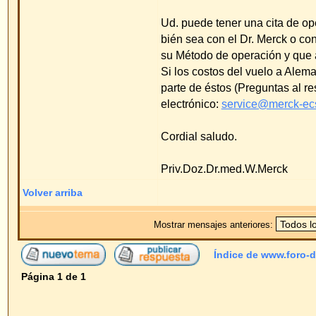
Volver arriba
Mostrar mensajes anteriores:
Índice de www.foro-de-orejas.com
->
Pre
Página
1
de
1
Saltar a
Powered by
phpBB
© 2001, 2005 phpBB G