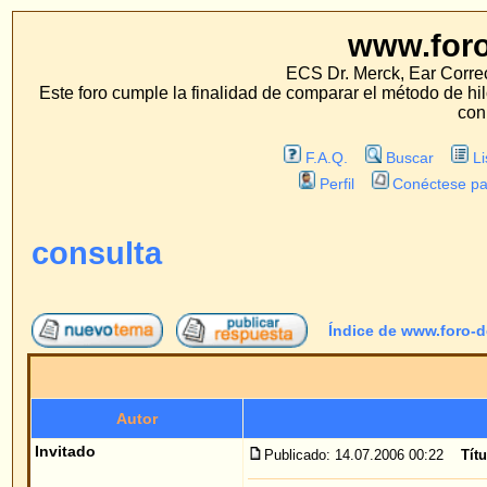
www.foro-de-orej
ECS Dr. Merck, Ear Correction System, Konst
Este foro cumple la finalidad de comparar el método de hilo con los métodos 
con estos métodos.
F.A.Q.
Buscar
Lista de Miembros
Perfil
Conéctese para revisar sus mensa
consulta
Índice de www.foro-de-orejas.com
->
Pre
Autor
Me
Invitado
Publicado: 14.07.2006 00:22
Título del mensaje
: consu
Hola, le expongo mis dudas.
Vivo en Sevilla y no me es posible trasladarme p
es bastante común, ¿podría reservar cita directa
realizarme pruebas para la anestesia?¿para qué f
momentos?.
Gracias por adelantado.