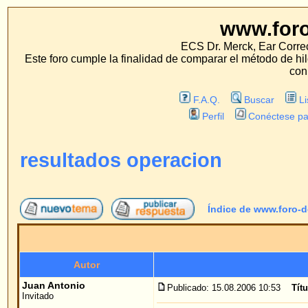
www.foro-de-orej
ECS Dr. Merck, Ear Correction System, Konst
Este foro cumple la finalidad de comparar el método de hilo con los métodos 
con estos métodos.
F.A.Q.
Buscar
Lista de Miembros
Perfil
Conéctese para revisar sus mensa
resultados operacion
Índice de www.foro-de-orejas.com
->
opi
Autor
Me
Juan Antonio
Publicado: 15.08.2006 10:53
Título del mensaje
: resul
Invitado
HOLA A TODOS, ESCRIBO ESTE MENSAJE DE
QUIERO ANIMAR A TODOS AQUELLOS QUE 
MÉTODO.
EN MI CASO LAS MOLESTIAS DURARON TAN
SATISFECHO DE LOS RESULTADOS.
DOY LAS GRACIAS AL DOCTOR Y A LAS EN