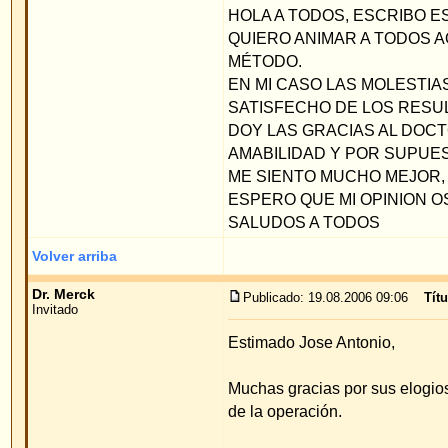
AMABILIDAD Y POR SUPUESTO POR LOS RE
ME SIENTO MUCHO MEJOR, MAS SEGURO DE 
ESPERO QUE MI OPINION OS AYUDE.
SALUDOS A TODOS
Volver arriba
Dr. Merck
Publicado: 19.08.2006 09:06
Título del mensaje
:
Invitado
Estimado Jose Antonio,
Muchas gracias por sus elogios. Me alegre mucho 
de la operación.
Saludos cordiales
Priv. Doz. Dr. med. W. Merck
Volver arriba
Mostrar mensajes anteriores:
Índice de www.foro-de-orejas.com
->
opi
pacientes
Página
1
de
1
Saltar a