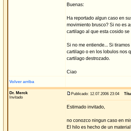
Si no me entiende... Si tiramos de una argolla de 
cartilago o en los lobulos nos quedariamos con la 
cartilago destrozado.
Ciao
Volver arriba
Dr. Merck
Publicado: 12.07.2006 23:04
Título del mensaje
:
Invitado
Estimado invitado,
no conozco ningun caso en mis operaciones en el c
El hilo es hecho de un material que no se rompe.
En cuanto a si una argolla es posicionada en la or
que al tirar de la argolla el cartilago se puede la
operada.
Saludos cordiales
Priv. Doz. Dr. med. W. Merck
Volver arriba
Mostrar mensajes anteriores:
Índice de www.foro-de-orejas.com
->
Pre
Página
1
de
1