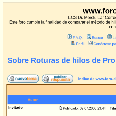
www.foro-de-orej
ECS Dr. Merck, Ear Correction System, Konst
Este foro cumple la finalidad de comparar el método de hilo con los métodos 
con estos métodos.
F.A.Q.
Buscar
Lista de Miembros
Perfil
Conéctese para revisar sus mensa
Sobre Roturas de hilos de Prolene o cart
Índice de www.foro-de-orejas.com
->
Pre
Autor
Me
Invitado
Publicado: 09.07.2006 23:44
Título del mensaje
: Sobre
Buenas:
Ha reportado algun caso en sus operaciones en la 
movimiento brusco? Si no es asi, ha habido algun c
cartilago al que esta cosido se haya roto al tratar