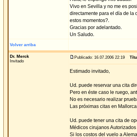
Volver arriba
Dr. Merck
Publicado: 16.07.2006 22:19
Título del mensaje
:
Invitado
Estimado invitado,
Ud. puede reservar una cita directamente para el d
Pero en éste caso le ruego, antes de hacer la cita
No es necesario realizar pruebas para la anestesi
Las próximas citas en Mallorca las podrá pregunt
Ud. puede tener una cita de operación posiblemen
Médicos cirujanos Autorizados y especializados en
Si los costos del vuelo a Alemania son muy caros,
secretaria indicada en Alemania, correo electróni
Cordial saludo.
Priv.Doz.Dr.med.W.Merck
Volver arriba
Mostrar mensajes anteriores:
Índice de www.foro-de-orejas.com
->
Pre
Página
1
de
1