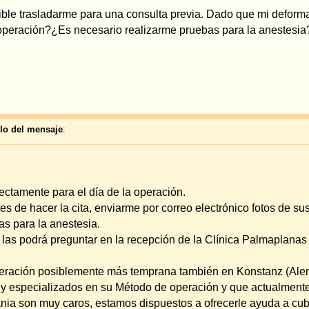
ía de la operación.
, enviarme por correo electrónico fotos de sus orejas para poder analizar su proble
a.
ar en la recepción de la Clínica Palmaplanas (Tel. 0034971918002).
te más temprana también en Konstanz (Alemania), bién sea con el Dr. Merck o con
 su Método de operación y que actualmente trabajan en nuestro Instituto.
 estamos dispuestos a ofrecerle ayuda a cubrir una parte de éstos (Preguntas al r
co:
service@merck-ecs.com
).
Todas las hor
guntas generales