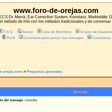
oro-de-orejas.com
 Correction System, Konstanz, Marktstätte 11
con los métodos tradicionales y de conversar sobre las experiencias con estos mét
Lista de Miembros
Grupos de Usuarios
tese para revisar sus mensajes
Conectarse
guntas generales
Ver tema anterior
Mensaje
lta
ara una consulta previa. Dado que mi deformación es bastante común, ¿podría reser
esario realizarme pruebas para la anestesia?¿para qué fecha son las citas que s