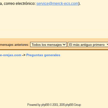
Saltar a:
N
No 
No p
No 
ered by
phpBB
© 2001, 2005 phpBB Group