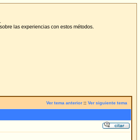
odos.
::
Ver siguiente tema
var cita
e están dando en