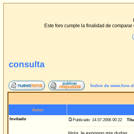
www.f
ECS Dr. Merck, Ear
Este foro cumple la finalidad de comparar el método de hilo 
F.A.Q.
Buscar
Perfil
Conéc
consulta
Índice de www.foro-de-orejas.com
->
Pre
Autor
Invitado
Publicado: 14.07.2006 00:22
Título del mensaje
: consu
Hola, le expongo mis dudas.
Vivo en Sevilla y no me es posible trasladarme p
directamente para el día de la operación?¿Es nec
estos momentos?.
Gracias por adelantado.
Un Saludo.