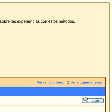
odos.
::
Ver siguiente tema
 más separada. La
a hacia abajo. De
la a la cabeza 2mm
ó nada.
za¿? A qué se