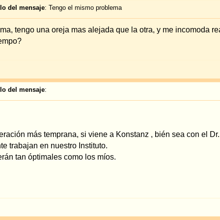
Todas las hor
guntas generales
Saltar a:
N
No 
No p
No 
ered by
phpBB
© 2001, 2005 phpBB Group