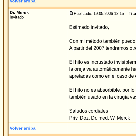
El hilo no es absorbible, por lo tanto nunca podrá
también usado en la cirugía vascular y en otras o
Saludos cordiales
Priv. Doz. Dr. med. W. Merck
Volver arriba
Yo...
Publicado: 14.07.2006 00:01
Título del mensaje
: Teng
Invitado
Hola, yo tengo el mismo problema, tengo una orej
operarme sin esperar mucho tiempo?
Volver arriba
Dr. Merck
Publicado: 16.07.2006 21:16
Título del mensaje
:
Invitado
Estimado invitado,
Ud. puede tener una cita de operación más tempran
método del hilo, que actualmente trabajan en nuest
Sus resultados de operación serán tan óptimales 
Saludos cordiales
Priv. Doz. Dr. med. Merck