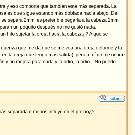
 oreja deforme y la
ero a mí no me ocurre
 odio... No puedo
recio¿?
n durante este año.
amado Antihélix. Así
onjas pero no tan