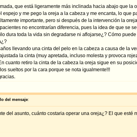
 cinta del pelo en la cabeza a causa de la verguenza que me da que se me vea una
 (muy apretada, incluso molesta y provoca rojez en la oreja que tengo más salida), p
cinta de la cabeza la oreja sigue en su posición y no mejora para nada y la odio, la
cara porque se nota igualmente!!!
nto costaria operar una oreja¿? El que esté más separada o menos influye en el p
a oreja. La correccion de una oreja cuesta 1660;- euros si se realiza la operació
 y tiene la función de formar el nuevo pliegue natural en el pabellón auricular, el ll
la deseada posición. El hilo tiene más o menos la función igual a la toca de las m
us orejas van apretadas dia y noche y muchos anos de su vida.