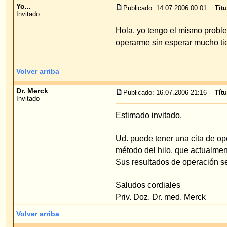
Volver arriba
Mostrar mensajes anteriores:
Índice de www.foro-de-orejas.com
->
Pre
Página
1
de
1
Pow