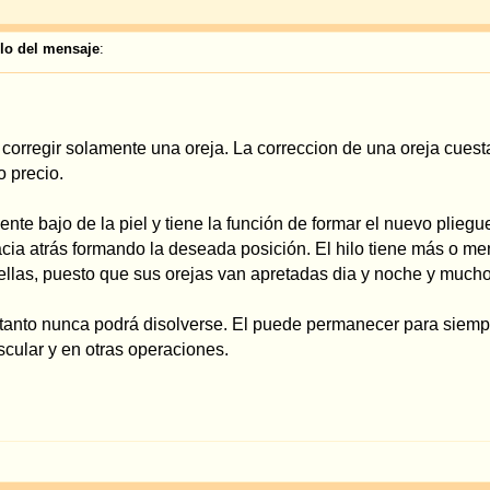
 disolverse. El puede permanecer para siempre en la oreja porque es muy tolerable 
peraciones.
o el mismo problema
a mas alejada que la otra, y me incomoda realmente, tendria que desplazarme a a
a, si viene a Konstanz , bién sea con el Dr.Merck o con otro de los médicos espec
ro Instituto.
como los míos.