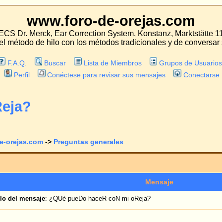
oro-de-orejas.com
 Correction System, Konstanz, Marktstätte 11
con los métodos tradicionales y de conversar sobre las experiencias con estos mét
Lista de Miembros
Grupos de Usuarios
tese para revisar sus mensajes
Conectarse
guntas generales
Ver tema anterior
Mensaje
 pueDo haceR coN mi oReja?
geramente más inclinada hacia abajo que la otra y eso comporta que también esté
go la oreja a la cabeza y me encanta, lo que pasa es que sigue estando más doblad
e, pero si después de la intervención la oreja se separa 2mm, es preferible pegar
ntrarían diferencia, pues la idea de que se separan un poquito después no me gust
da sin degradarse ni aflojarse¿? Cómo puede un hilo sujetar la oreja hacia la cabe