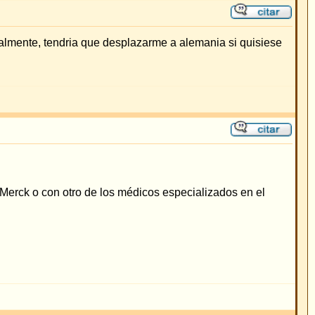
as están en GMT + 1 Hora
No puede
crear mensajes
o puede
responder temas
puede
editar sus mensajes
uede
borrar sus mensajes
puede
votar en encuestas