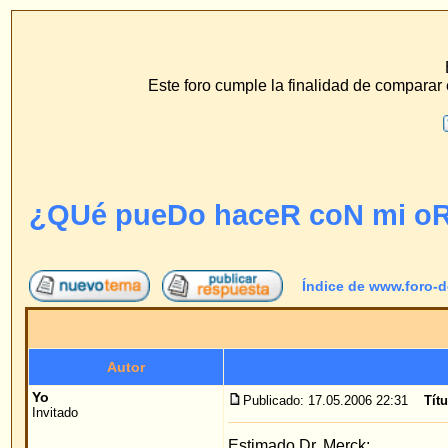
www.f
ECS Dr. Merck, Ear
Este foro cumple la finalidad de comparar el método de hilo 
F.A.Q.
Buscar
Perfil
Conéc
¿QUé pueDo haceR coN mi oReja?
Índice de www.foro-de-orejas.com
->
Pre
Autor
Yo
Publicado: 17.05.2006 22:31
Título del mensaje
: ¿QUé
Invitado
Estimado Dr. Merck;
Yo sólo tengo una oreja mal formada, que está li
otra está perfecta. Me miro en el espejo y me pe
todas formas no es un detalle altamente important
más de lo que se haría, así los pacientes no enco
Tengo varias preguntas: Éste hilo dura toda la vi