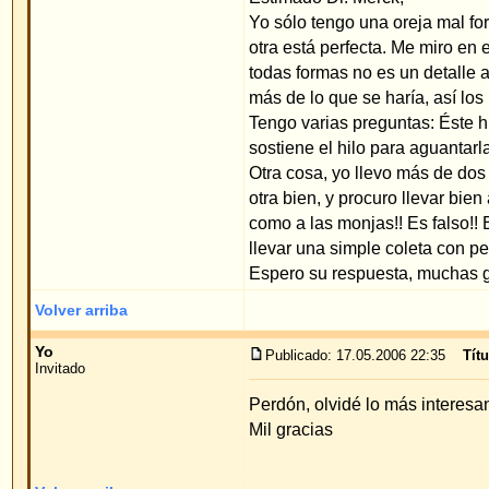
sostiene el hilo para aguantarla¿?
Otra cosa, yo llevo más de dos años llevando una
otra bien, y procuro llevar bien ajustada la cinta
como a las monjas!! Es falso!! En cuanto retiro la 
llevar una simple coleta con pelos sueltos por la 
Espero su respuesta, muchas gracias.
Volver arriba
Yo
Publicado: 17.05.2006 22:35
Título del mensaje
:
Invitado
Perdón, olvidé lo más interesante del asunto, cuá
Mil gracias
Volver arriba
Dr. Merck
Publicado: 19.05.2006 12:15
Título del mensaje
:
Invitado
Estimado invitado,
Con mi método también puedo corregir solamente un
A partir del 2007 tendremos otro precio.
El hilo es incrustado invisiblemente bajo de la piel
la oreja va automáticamente hacia atrás formando 
apretadas como en el caso de ellas, puesto que s