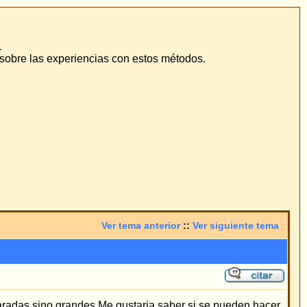
odos.
::
Ver siguiente tema
 si se pueden hacer