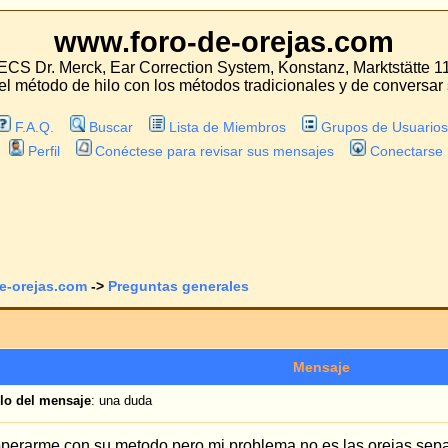
oro-de-orejas.com
 Correction System, Konstanz, Marktstätte 11
con los métodos tradicionales y de conversar sobre las experiencias con estos mét
Lista de Miembros
Grupos de Usuarios
tese para revisar sus mensajes
Conectarse
guntas generales
Ver tema anterior
Mensaje
uda
todo,pero mi problema no es las orejas separadas sino grandes.Me gustaria saber
lo.Muchas gracias