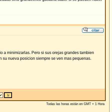
grandes tambien
mas pequenas.
as están en GMT + 1 Hora
No puede
crear mensajes
o puede
responder temas
puede
editar sus mensajes
uede
borrar sus mensajes
puede
votar en encuestas