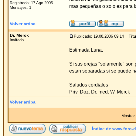
Estimada Luna,
Si sus orejas "solamente" son grandes y no estan
estan separadas si se puede hacer algo; porque d
Saludos cordiales
Priv. Doz. Dr. med. W. Merck
Volver arriba
Mostrar mensajes anteriores:
Índice de www.foro-de-orejas.com
->
Pre
Página
1
de
1
Pow