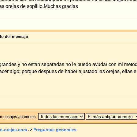
 separadas no le puedo ayudar con mi metodo a minimizarlas. Pero si sus orejas 
espues de haber ajustado las orejas, ellas en su nueva posicion siempre se ven 
Todas las hor
guntas generales
Saltar a:
N
No 
No p
No 
ered by
phpBB
© 2001, 2005 phpBB Group