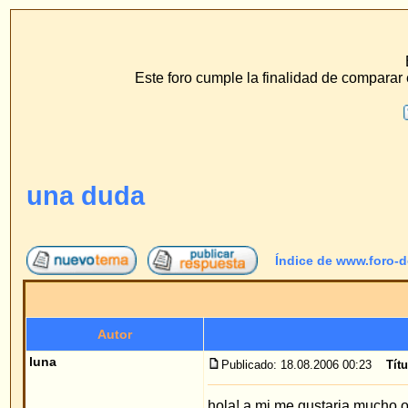
www.f
ECS Dr. Merck, Ear
Este foro cumple la finalidad de comparar el método de hilo 
F.A.Q.
Buscar
Perfil
Conéc
una duda
Índice de www.foro-de-orejas.com
->
Pre
Autor
luna
Publicado: 18.08.2006 00:23
Título del mensaje
: una d
hola! a mi me gustaria mucho operarme con su me
Registrado: 17 Ago 2006
mas pequeñas o solo es para las orejas de soplil
Mensajes: 1
Volver arriba
Dr. Merck
Publicado: 19.08.2006 09:14
Título del mensaje
:
Invitado